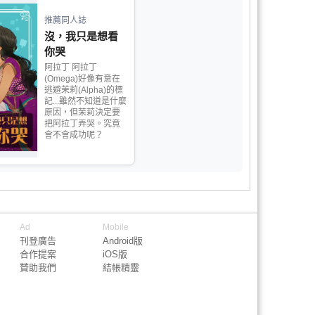
推薦同人誌
沒，我只是想看
你哭
阿拉丁 阿拉丁
(Omega)好像有意在
逃避茉莉(Alpha)的標
記...雖然不知道是什麼
原因，但茉莉決定要
把阿拉丁弄哭。究竟
會不會成功呢？
Ad
Mobile
刊登廣告
Android版
合作提案
iOS版
贊助我們
結帳精靈