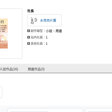
社長
水骨肉片醬
小說、周邊
創作類型：
1
站內社員：
1
其他社員：
人誌作品(16)
周邊作品(3)