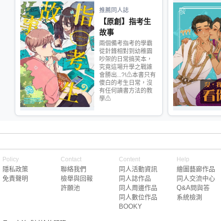
推薦同人誌
【原創】指考生
故事
兩個備考指考的學霸
從針鋒相對到幼稚園
吵架的日常搞笑本，
究竟這場升學之戰誰
會勝出...?!⚠本書只有
傻白的考生日常，沒
有任何讀書方法的教
學⚠
Policy
Contact
Content
Help
隱私政策
聯絡我們
同人活動資訊
繪圖藝廊作品
免責聲明
檢舉與回報
同人誌作品
同人交流中心
許願池
同人周邊作品
Q&A問與答
同人數位作品
系統檢測
BOOKY