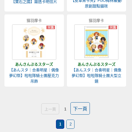
【皮革票卡夾】FGO梅林羅曼/
【寶石之國】霧透卡明信片
原創甜點貓咪
猫羽摩卡
猫羽摩卡
あんさんぶるスターズ
あんさんぶるスターズ
【あんスタ｜合奏明星｜偶像
【あんスタ｜合奏明星｜偶像
夢幻祭】啦啦隊騎士團壓克力
夢幻祭】啦啦隊騎士團大型立
吊飾
鏡
下一頁
上一頁
1
1
2