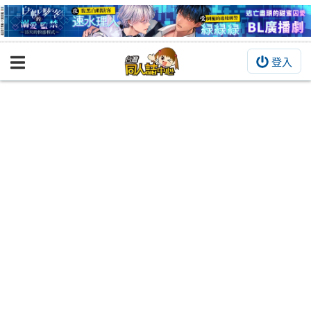
登入
BOOKY書集倉庫
同人作品
同人誌
同人周邊
同人數位作品
活動&消息
同人誌活動
最新消息
同人相關店家
宣傳&交流