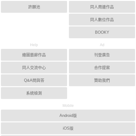
許願池
同人周邊作品
同人數位作品
BOOKY
Help
Ad
繪圖藝廊作品
刊登廣告
同人交流中心
合作提案
Q&A問與答
贊助我們
系統檢測
Mobile
Android版
iOS版