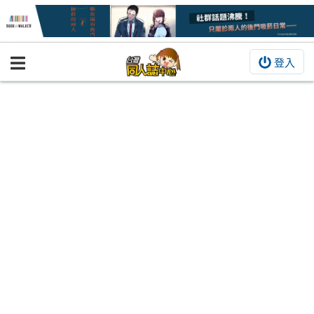
登入
BOOKY書集倉庫
同人作品
同人誌
同人周邊
同人數位作品
活動&消息
同人誌活動
最新消息
同人相關店家
宣傳&交流