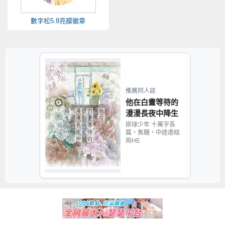
數字松5.8亮膜徽章
推薦同人誌
他在白晝等待的
漫漫長夜中降生
排球少年 十萬字長
篇，焦糖，中途虐結
局HE