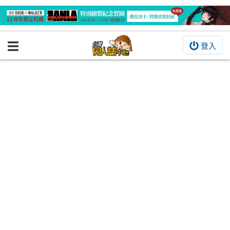
登入
BOOKY書集倉庫
同人作品
同人誌
同人周邊
同人數位作品
活動&消息
同人誌活動
最新消息
同人相關店家
宣傳&交流