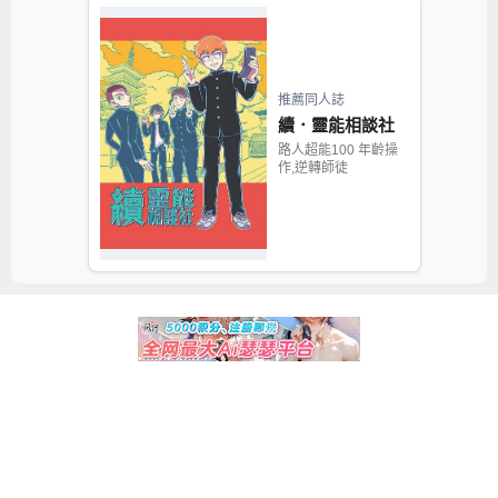
推薦同人誌
續．靈能相談社
路人超能100 年齡操
作,逆轉師徒