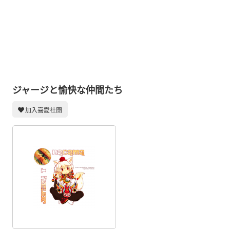
同人社團
工作委託
同人宣傳看板
繪圖藝廊
交流中心
ジャージと愉快な仲間たち
攤位轉讓區
加入喜愛社團
會員功能選單
會員中心
註冊會員
登入