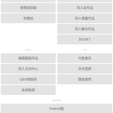
檢舉與回報
同人誌作品
許願池
同人周邊作品
同人數位作品
BOOKY
Help
Ad
繪圖藝廊作品
刊登廣告
同人交流中心
合作提案
Q&A問與答
贊助我們
系統檢測
Mobile
Android版