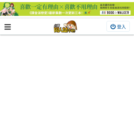
登入
BOOKY書集倉庫
同人作品
同人誌
同人周邊
同人數位作品
活動&消息
同人誌活動
最新消息
同人相關店家
宣傳&交流