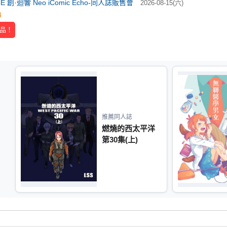
iCE 創·迴響 Neo iComic Echo-同人誌販售會
2026-08-15(六)
4
品！
推薦同人誌
燃燒的西太平洋
第30集(上)