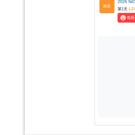
2026 N
綜合
L2
第1天
有新