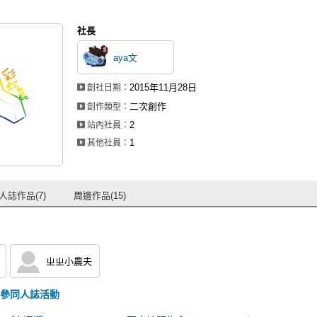
社長
aya文
2015年11月28日
創社日期：
二次創作
創作類型：
2
站內社員：
1
其他社員：
人誌作品(7)
周邊作品(15)
ㄓㄓ小農夫
參同人誌活動