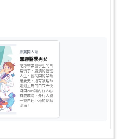
推薦同人誌
無聊醫學男女
記錄笨蛋醫學生的日
常瑣事、崩潰的值班
人生、醫病間的禁斷
羅曼史，還有護理師
姐姐主場的白衣天使
時間>///<讓內行人心
有戚戚焉、外行人能
一窺白色巨塔的點點
滴滴！