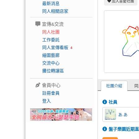
加入喜愛社團
最新消息
同人相關店家
宣傳&交流
同人社團
工作委託
同人宣傳看板
4
繪圖藝廊
交流中心
攤位轉讓區
會員中心
社團介紹
同
註冊會員
登入
社員
あ.あ
盤子樂園近期直