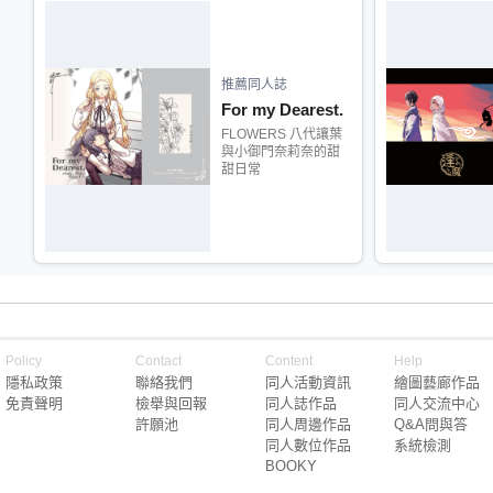
推薦同人誌
For my Dearest.
FLOWERS 八代讓葉
與小御門奈莉奈的甜
甜日常
Policy
Contact
Content
Help
隱私政策
聯絡我們
同人活動資訊
繪圖藝廊作品
免責聲明
檢舉與回報
同人誌作品
同人交流中心
許願池
同人周邊作品
Q&A問與答
同人數位作品
系統檢測
BOOKY