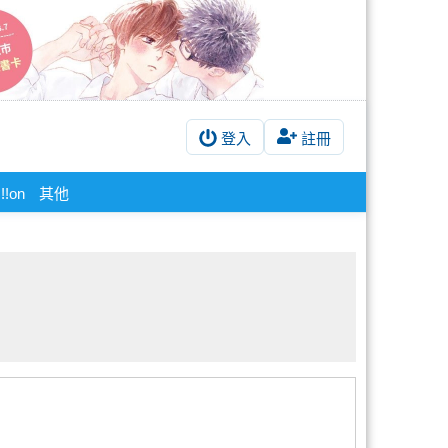
登入
註冊
!on
其他