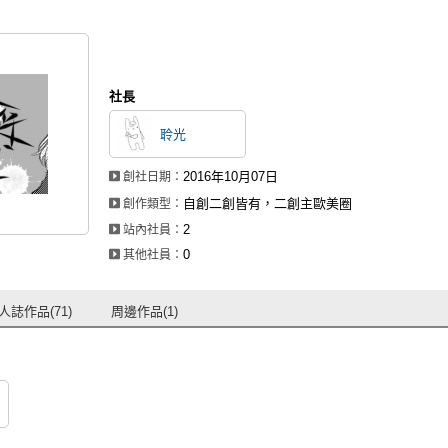
社長
聆光
2016年10月07日
創社日期：
自創二創皆有，二創主歐美圈
創作類型：
2
站內社員：
0
其他社員：
人誌作品(71)
周邊作品(1)