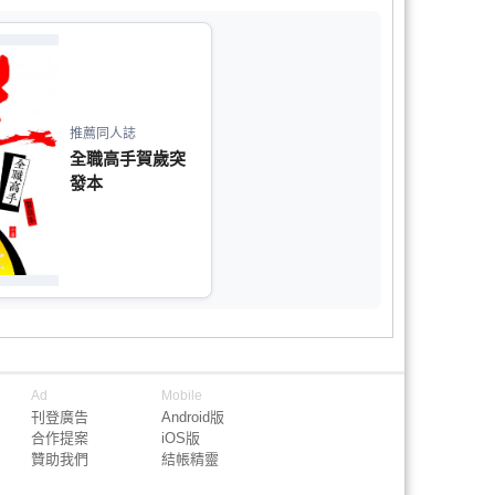
推薦同人誌
全職高手賀歲突
發本
Ad
Mobile
刊登廣告
Android版
合作提案
iOS版
贊助我們
結帳精靈