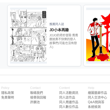
推薦同人誌
JD小本再錄
JOJO的奇妙冒險 喬喬
跟迪奧不快樂的戀人
故事們(可能也沒有戀
人)
Policy
Contact
Content
Help
隱私政策
聯絡我們
同人活動資訊
繪圖藝廊作品
免責聲明
檢舉與回報
同人誌作品
同人交流中心
許願池
同人周邊作品
Q&A問與答
同人數位作品
系統檢測