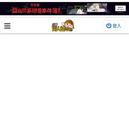
登入
BOOKY書集倉庫
同人作品
同人誌
同人周邊
同人數位作品
活動&消息
同人誌活動
最新消息
同人相關店家
宣傳&交流