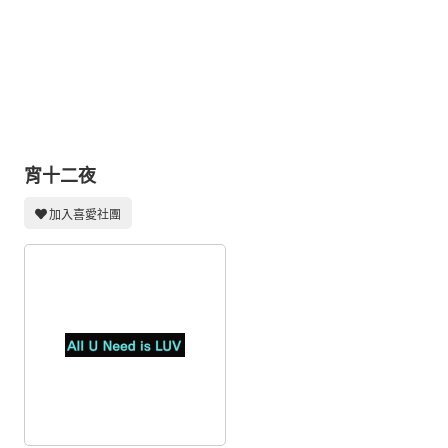
同人社團
工作委託
同人宣傳看板
繪圖藝廊
交流中心
宵十二夜
攤位轉讓區
加入喜愛社團
會員功能選單
會員中心
註冊會員
登入