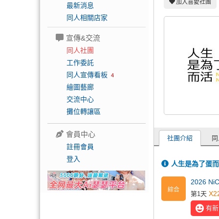
加入喜愛社團
最新消息
同人相關店家
宣傳&交流
同人社團
工作委託
同人宣傳看板
4
繪圖藝廊
交流中心
攤位轉讓區
會員中心
社團介紹
同
註冊會員
登入
人生是為了蛋而
2026 N
綜合
X2
第1天
有新