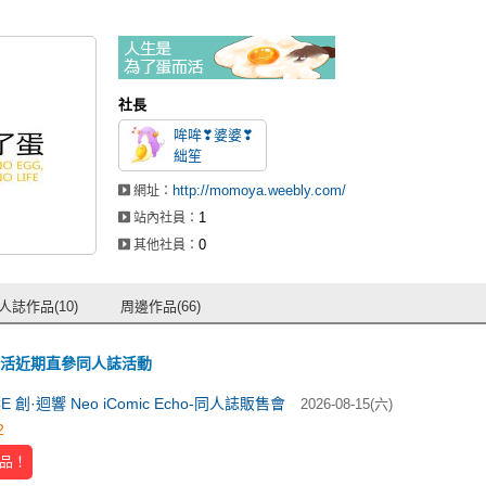
社長
哞哞❣婆婆❣
絀笙
http://momoya.weebly.com/
網址：
1
站內社員：
0
其他社員：
人誌作品(10)
周邊作品(66)
活近期直參同人誌活動
iCE 創·迴響 Neo iComic Echo-同人誌販售會
2026-08-15(六)
2
品！