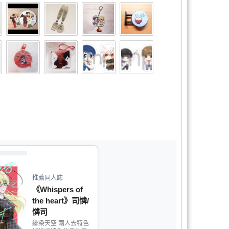
推薦同人誌
《Whispers of
the heart》司憐/
憐司
緋染天空 兩人去特色