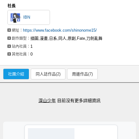
社長
IBN
https://www.facebook.com/shinonome15/
網址：
插圖,漫畫,日系,同人,原創,Fate,刀劍亂舞
創作類型：
1
站內社員：
0
其他社員：
社團介紹
同人誌作品(2)
周邊作品(7)
深山少年
目前沒有更多詳細資訊