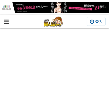
登入
BOOKY書集倉庫
同人作品
同人誌
同人周邊
同人數位作品
活動&消息
同人誌活動
最新消息
同人相關店家
宣傳&交流