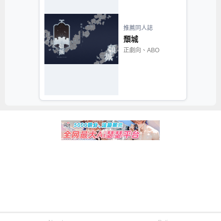
推薦同人誌
頹城
正劇向、ABO