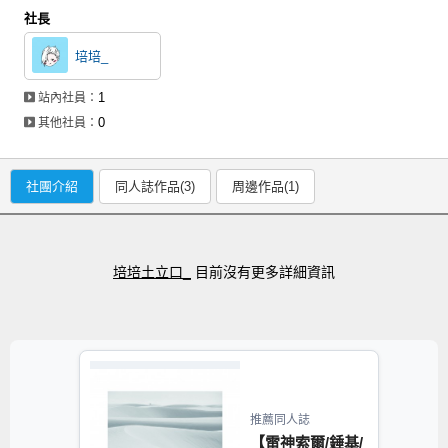
社長
培培_
1
站內社員：
0
其他社員：
社團介紹
同人誌作品(3)
周邊作品(1)
培培土立口_
目前沒有更多詳細資訊
推薦同人誌
【雷神索爾/錘基/