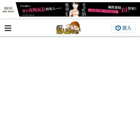
登入
BOOKY書集倉庫
同人作品
同人誌
同人周邊
同人數位作品
活動&消息
同人誌活動
最新消息
同人相關店家
宣傳&交流