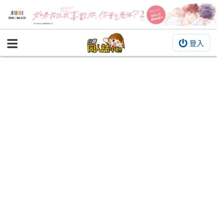
登入
BOOKY書集倉庫
同人作品
同人誌
同人周邊
同人數位作品
活動&消息
同人誌活動
最新消息
同人相關店家
宣傳&交流