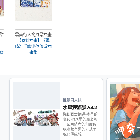
甜
雲南行人物風景插畫
【原創插畫】《雲
──
喃》手繪迷你旅遊插
資
畫集
推薦同人誌
水星狸貓號Vol.2
機動戰士鋼彈-水星的
魔女 把水星的魔女每
一回用繪者的角度佐
以幽默有趣的方式呈
現心得感想