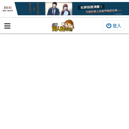
登入
BOOKY書集倉庫
同人作品
同人誌
同人周邊
同人數位作品
活動&消息
同人誌活動
最新消息
同人相關店家
宣傳&交流