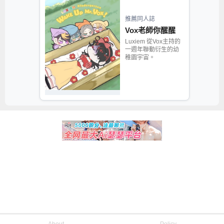
推薦同人誌
Vox老師你醒醒
Luxiem 從Vox主持的
一週年聯動衍生的幼
稚園宇宙。