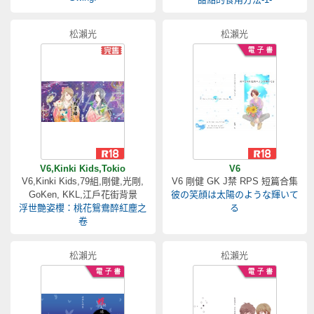
松瀨光
松瀨光
V6,Kinki Kids,Tokio
V6
V6,Kinki Kids,79組,剛健,光剛,
V6 剛健 GK J禁 RPS 短篇合集
GoKen, KKL,江戶花街背景
彼の笑顔は太陽のような輝いて
浮世艷姿櫻：桃花鴛鴦醉紅塵之
る
卷
松瀨光
松瀨光