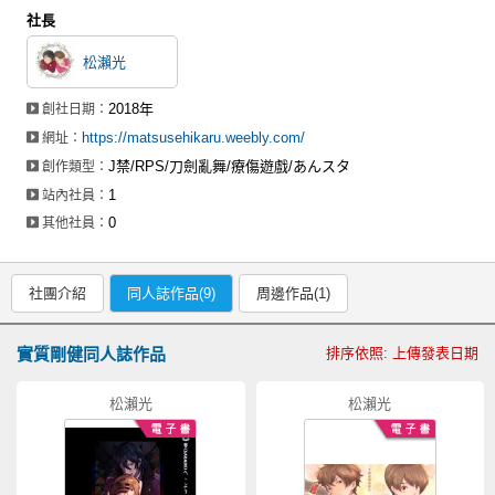
社長
松瀨光
2018年
創社日期：
https://matsusehikaru.weebly.com/
網址：
J禁/RPS/刀劍亂舞/療傷遊戲/あんスタ
創作類型：
1
站內社員：
0
其他社員：
社團介紹
同人誌作品(9)
周邊作品(1)
實質剛健同人誌作品
排序依照: 上傳發表日期
松瀨光
松瀨光