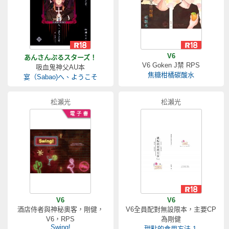
V6
あんさんぶるスターズ！
V6 Goken J禁 RPS
吸血鬼神父AU本
焦糖柑橘碳酸水
宴（Sabao)へ、ようこそ
松瀨光
松瀨光
V6
V6
酒店侍者與神秘奧客，剛健，
V6全員配對無設限本，主要CP
V6，RPS
為剛健
Swing!
甜點的食用方法-1-