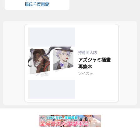
攝氏千度戀愛
推薦同人誌
アズジャミ插畫
再錄本
ツイステ