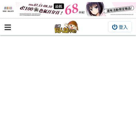
登入
BOOKY書集倉庫
同人作品
同人誌
同人周邊
同人數位作品
活動&消息
同人誌活動
最新消息
同人相關店家
宣傳&交流