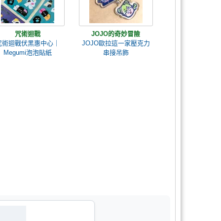
咒術迴戰
JOJO的奇妙冒險
咒術迴戰伏黑惠中心｜
JOJO歐拉這一家壓克力
Megumi泡泡貼紙
串接吊飾