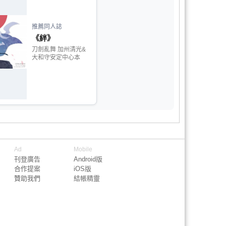
推薦同人誌
《絆》
刀劍亂舞 加州清光&
大和守安定中心本
Ad
Mobile
刊登廣告
Android版
合作提案
iOS版
贊助我們
結帳精靈