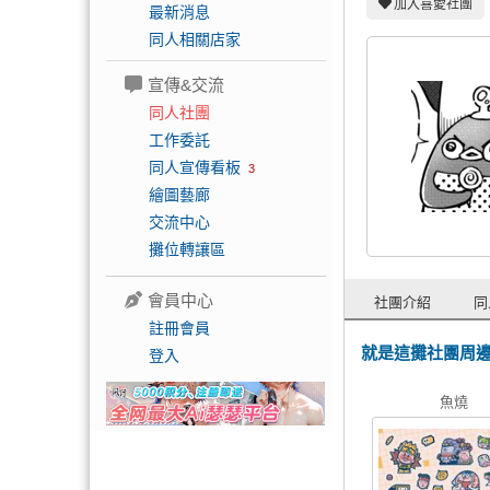
加入喜愛社團
最新消息
同人相關店家
宣傳&交流
同人社團
工作委託
同人宣傳看板
3
繪圖藝廊
交流中心
攤位轉讓區
會員中心
社團介紹
同
註冊會員
就是這攤社團周
登入
魚燒