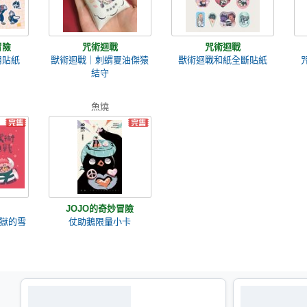
冒險
咒術迴戰
咒術迴戰
用貼紙
獸術迴戰｜刺蝟夏油傑猿
獸術迴戰和紙全斷貼紙
結守
魚燒
JOJO的奇妙冒險
獄的雪
仗助鵝限量小卡