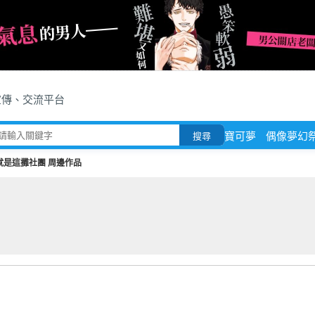
宣傳、交流平台
寶可夢
偶像夢幻
搜尋
就是這攤社團 周邊作品