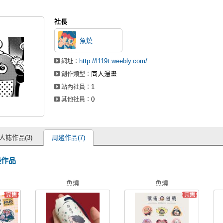
社長
魚燒
http://l119t.weebly.com/
網址：
同人漫畫
創作類型：
1
站內社員：
0
其他社員：
人誌作品(3)
周邊作品(7)
邊作品
魚燒
魚燒