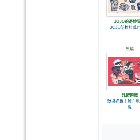
JOJO的奇妙
JOJO防挨打萬
魚燒
咒術迴戰
獸術迴戰｜駛向地
橇