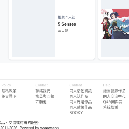
推薦同人誌
5 Senses
三日鶴
Policy
Contact
Content
Help
隱私政策
聯絡我們
同人活動資訊
繪圖藝廊作品
免責聲明
檢舉與回報
同人誌作品
同人交流中心
許願池
同人周邊作品
Q&A問與答
同人數位作品
系統檢測
BOOKY
作品、交流或討論的服務
 2011-2026, Powered by wsmwason