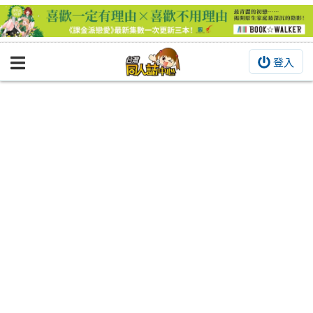
登入
BOOKY書集倉庫
同人作品
同人誌
同人周邊
同人數位作品
活動&消息
同人誌活動
最新消息
同人相關店家
宣傳&交流