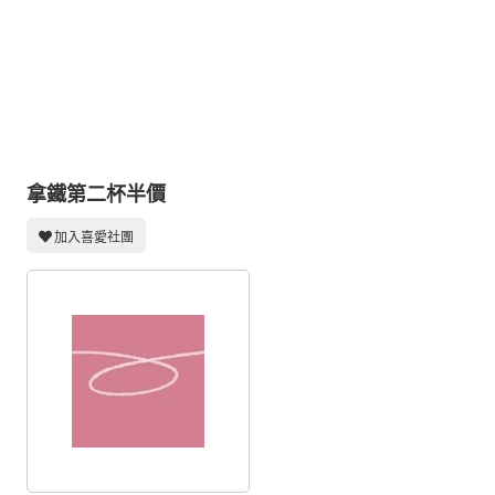
同人社團
工作委託
同人宣傳看板
繪圖藝廊
交流中心
拿鐵第二杯半價
攤位轉讓區
加入喜愛社團
會員功能選單
會員中心
註冊會員
登入