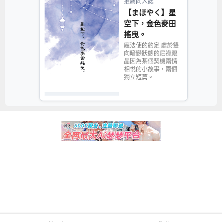
推薦同人誌
【まほやく】星
空下，金色麥田
搖曳。
魔法使的約定 處於雙
向暗戀狀態的尼祿跟
晶因為某個契機兩情
相悅的小故事，兩個
獨立短篇。