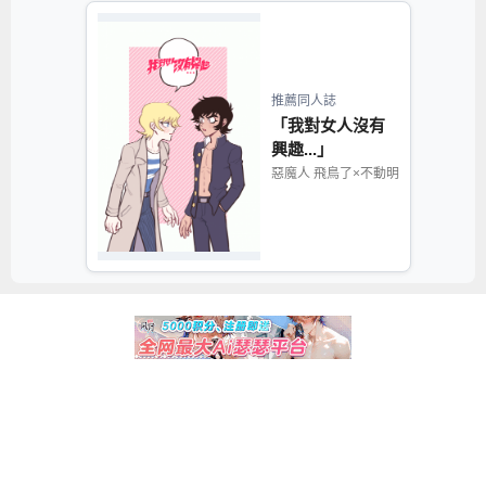
推薦同人誌
「我對女人沒有
興趣...」
惡魔人 飛鳥了×不動明