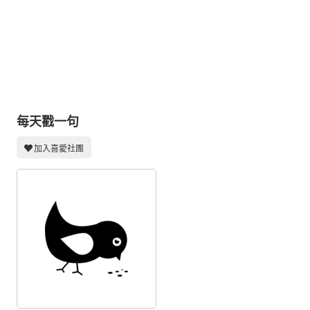
同人社團
工作委託
同人宣傳看板
繪圖藝廊
交流中心
每天戳一句
攤位轉讓區
加入喜愛社團
會員功能選單
會員中心
註冊會員
登入