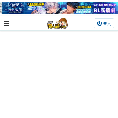
登入
BOOKY書集倉庫
同人作品
同人誌
同人周邊
同人數位作品
活動&消息
同人誌活動
最新消息
同人相關店家
宣傳&交流