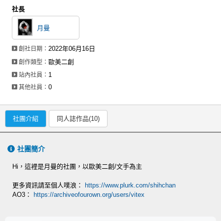
社長
月曼
2022年06月16日
創社日期：
歐美二創
創作類型：
1
站內社員：
0
其他社員：
社團介紹
同人誌作品(10)
社團簡介
Hi，這裡是月曼的社團，以歐美二創/文手為主
更多資訊請至個人噗浪：
https://www.plurk.com/shihchan
AO3：
https://archiveofourown.org/users/vitex