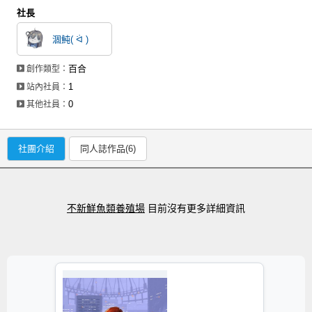
社長
涸魨( ᐛ )
百合
創作類型：
1
站內社員：
0
其他社員：
社團介紹
同人誌作品(6)
不新鮮魚類養殖場
目前沒有更多詳細資訊