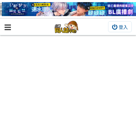
登入
BOOKY書集倉庫
同人作品
同人誌
同人周邊
同人數位作品
活動&消息
同人誌活動
最新消息
同人相關店家
宣傳&交流