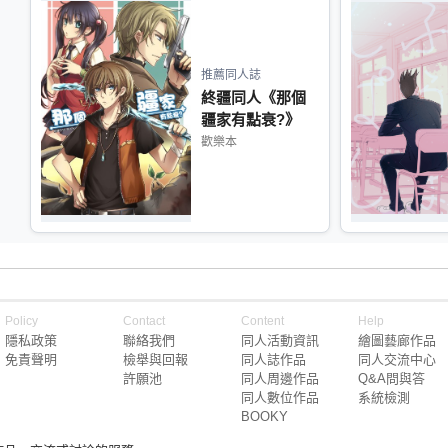
推薦同人誌
終疆同人《那個
疆家有點衰?》
歡樂本
Policy
Contact
Content
Help
隱私政策
聯絡我們
同人活動資訊
繪圖藝廊作品
免責聲明
檢舉與回報
同人誌作品
同人交流中心
許願池
同人周邊作品
Q&A問與答
同人數位作品
系統檢測
BOOKY