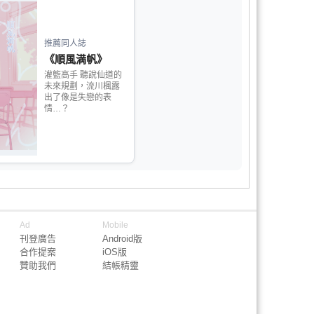
推薦同人誌
《順風満帆》
灌籃高手 聽說仙道的
未來規劃，流川楓露
出了像是失戀的表
情…？
Ad
Mobile
刊登廣告
Android版
合作提案
iOS版
贊助我們
結帳精靈