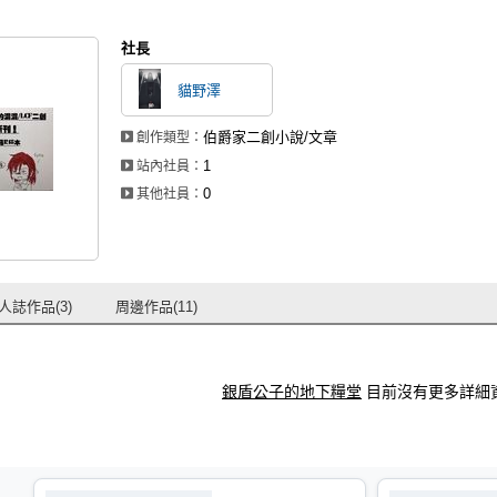
社長
貓野澤
伯爵家二創小說/文章
創作類型：
1
站內社員：
0
其他社員：
人誌作品(3)
周邊作品(11)
銀盾公子的地下糧堂
目前沒有更多詳細