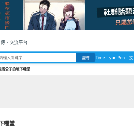
宣傳、交流平台
Time
yuri!!!on
文
搜尋
銀盾公子的地下糧堂
下糧堂