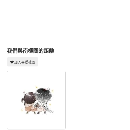
同人社團
工作委託
同人宣傳看板
繪圖藝廊
交流中心
我們與南極圈的距離
攤位轉讓區
加入喜愛社團
會員功能選單
會員中心
註冊會員
登入