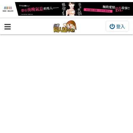
登入
BOOKY書集倉庫
同人作品
同人誌
同人周邊
同人數位作品
活動&消息
同人誌活動
最新消息
同人相關店家
宣傳&交流