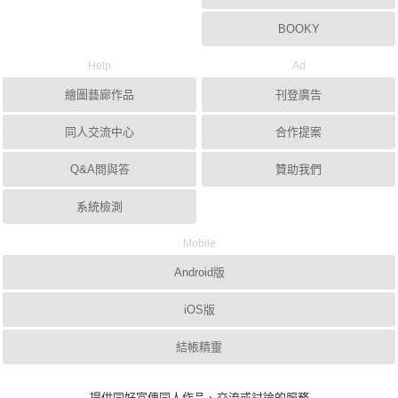
BOOKY
Help
Ad
繪圖藝廊作品
刊登廣告
同人交流中心
合作提案
Q&A問與答
贊助我們
系統檢測
Mobile
Android版
iOS版
結帳精靈
提供同好宣傳同人作品、交流或討論的服務