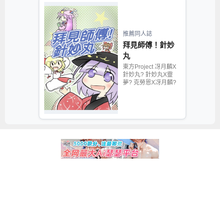
推薦同人誌
拜見師傅！針妙
丸
東方Project 冴月麟X
針妙丸? 針妙丸X靈
夢? 克勞恩X冴月麟?