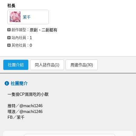
社長
茉千
原創、二創都有
創作類型：
1
站內社員：
0
其他社員：
社團介紹
同人誌作品(1)
周邊作品(30)
社團簡介
一隻撿CP屑屑吃的小獸
推特／@machi1246
噗浪／@machi1246
FB／茉千