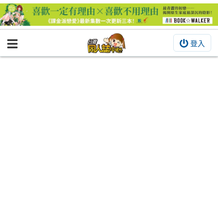
登入
BOOKY書集倉庫
同人作品
同人誌
同人周邊
同人數位作品
活動&消息
同人誌活動
最新消息
同人相關店家
宣傳&交流