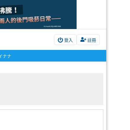
登入
註冊
イナナ