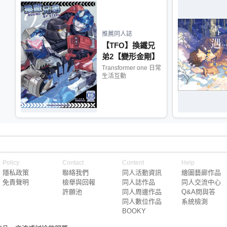
推薦同人誌
【TFO】換鐵兄
弟2【變形金剛】
Transformer one 日常
生活互動
Policy
Contact
Content
Help
隱私政策
聯絡我們
同人活動資訊
繪圖藝廊作品
免責聲明
檢舉與回報
同人誌作品
同人交流中心
許願池
同人周邊作品
Q&A問與答
同人數位作品
系統檢測
BOOKY