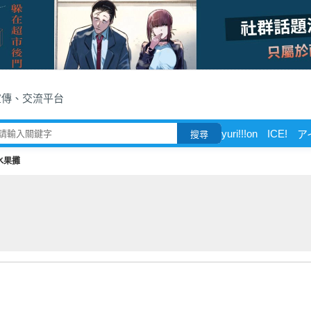
宣傳、交流平台
yuri!!!on
ICE!
ア
搜尋
水果攤