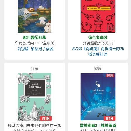
厭世醫師阿萬
復仇者聯盟
全員歡樂向，CP主豹萬
奇異鐵歡樂吃吃向
【豹萬】單身男子宿舍
AVG3【奇異鐵】奇異博士的25
道奇異料理
羿雁
羿雁
錘基治療用未來我們總會在一起
雷神索爾3：諸神黃昏