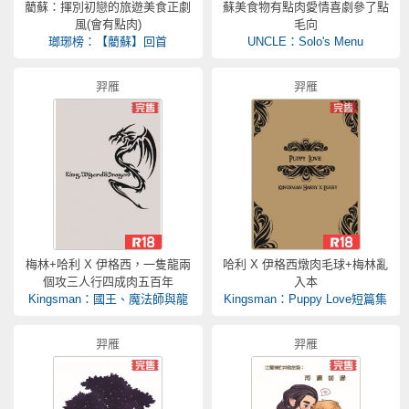
藺蘇：揮別初戀的旅遊美食正劇
蘇美食物有點肉愛情喜劇參了點
風(會有點肉)
毛向
瑯琊榜：【藺蘇】回首
UNCLE：Solo's Menu
羿雁
羿雁
梅林+哈利 X 伊格西，一隻龍兩
哈利 X 伊格西燉肉毛球+梅林亂
個攻三人行四成肉五百年
入本
Kingsman：國王、魔法師與龍
Kingsman：Puppy Love短篇集
羿雁
羿雁