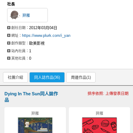
社長
羿雁
2012年03月04日
創社日期：
https://www.plurk.com/i_yan
網址：
歐美影視
創作類型：
1
站內社員：
0
其他社員：
社團介紹
同人誌作品(36)
周邊作品(1)
Dying In The Sun同人誌作
排序依照: 上傳發表日期
品
羿雁
羿雁