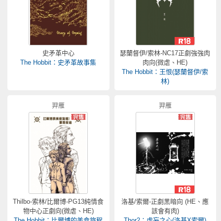
史矛革中心
瑟蘭督伊/索林-NC17正劇強強肉
The Hobbit：史矛革故事集
肉向(微虐、HE)
The Hobbit：王恨(瑟蘭督伊/索
林)
羿雁
羿雁
Thilbo-索林/比爾博-PG13純情食
洛基/索爾-正劇黑暗向 (HE、應
物中心正劇向(微虐、HE)
該會有肉)
The Hobbit：比爾博的美食旅程
Thor2：虛妄之心(洛基X索爾)