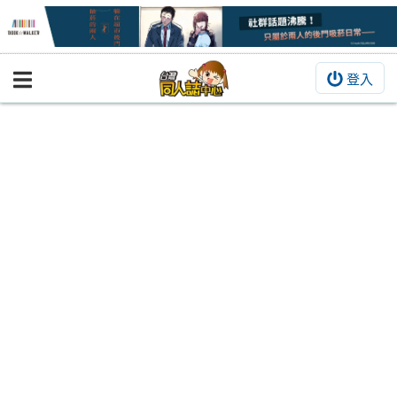
登入
BOOKY書集倉庫
同人作品
同人誌
同人周邊
同人數位作品
活動&消息
同人誌活動
最新消息
同人相關店家
宣傳&交流