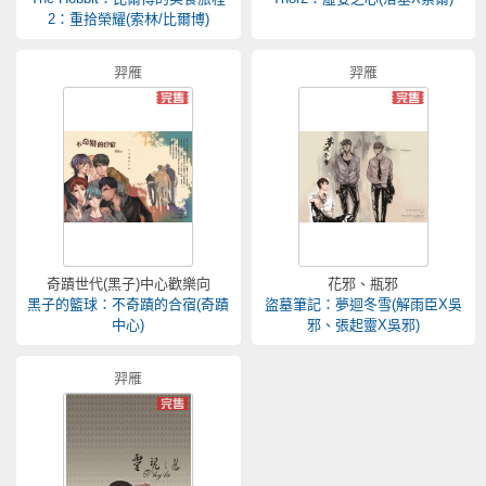
2：重拾榮耀(索林/比爾博)
羿雁
羿雁
奇蹟世代(黑子)中心歡樂向
花邪、瓶邪
黑子的籃球：不奇蹟的合宿(奇蹟
盜墓筆記：夢迴冬雪(解雨臣X吳
中心)
邪、張起靈X吳邪)
羿雁