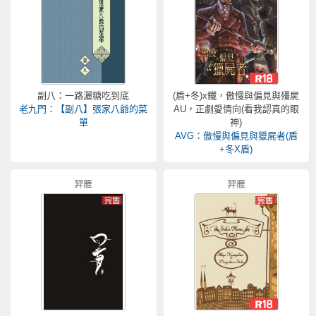
副八：一路灑糖吃到底
(盾+冬)x鐵，傲慢與偏見與殭屍
老九門：【副八】張家八爺的菜
AU，正劇愛情向(看我認真的眼
單
神)
AVG：傲慢與偏見與獵屍者(盾
+冬X盾)
羿雁
羿雁