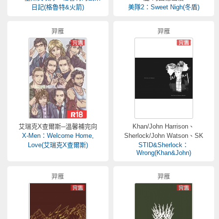
日記(格魯特&火箭)
美隊2：Sweet Nigh(冬盾)
羿雁
羿雁
艾瑞克X查爾斯─溫馨補完向
Khan/John Harrison、
X-Men：Welcome Home,
Sherlock/John Watson、SK
Love(艾瑞克X查爾斯)
STID&Sherlock：
Wrong(Khan&John)
羿雁
羿雁