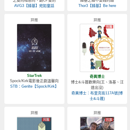
之雙向暗戀向、副CP雙豹
錘基之糖不要錢的甜
AVG3【錘基】宛如童話
Thor3【錘基】Be here
羿雁
羿雁
StarTrek
奇異博士
Spock/Kirk電影後正劇溫馨向
博士&斗篷歡樂向(王、洛基、汪
STB：Genlte【Spock/Kirk】
達出沒)
奇異博士：布里克街117A號(博
士&斗篷)
羿雁
羿雁