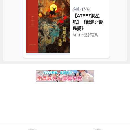
推薦同人誌
【ATEEZ潤星
弘】《似愛非愛
是愛》
ATEEZ 追夢現趴