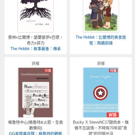
索林x比爾博，瑟蘭督伊x巴德，
The Hobbit：比爾博的美食旅
奇力x菲力
程：再續前緣
The Hobbit：故事最後：傳承
羿雁
羿雁
格魯特中心(格魯特&火箭，全員
Bucky X SteveNC17甜肉本，做
歡樂向)
做不忘談情，不時有70年前"青
GG星際異攻隊：格魯特的觀察
澀"的回憶出沒