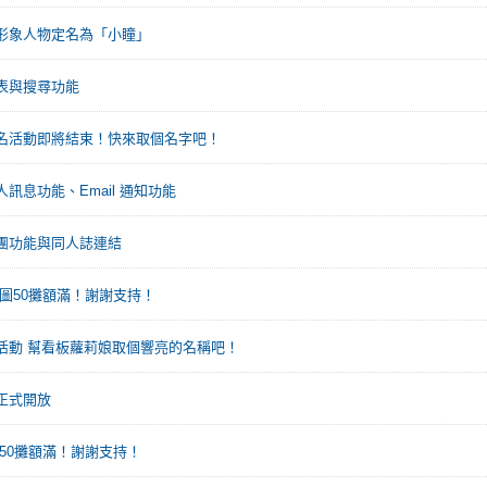
形象人物定名為「小瞳」
表與搜尋功能
名活動即將結束！快來取個名字吧！
訊息功能、Email 通知功能
團功能與同人誌連結
位圖50攤額滿！謝謝支持！
活動 幫看板蘿莉娘取個響亮的名稱吧！
正式開放
圖50攤額滿！謝謝支持！