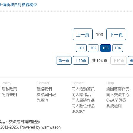
上傳新增自訂標籤欄位
上一頁
103
下一頁
101
102
103
104
第一頁
上10頁
共 104 頁
下10頁
Policy
Contact
Content
Help
隱私政策
聯絡我們
同人活動資訊
繪圖藝廊作品
免責聲明
檢舉與回報
同人誌作品
同人交流中心
許願池
同人周邊作品
Q&A問與答
同人數位作品
系統檢測
BOOKY
作品、交流或討論的服務
 2011-2026, Powered by wsmwason