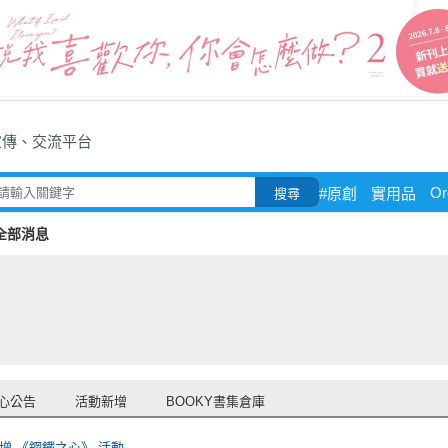
宣傳、交流平台
Or
#原創
實用品
搜尋
全部消息
心公告
活動新增
BOOKY書集倉庫
增 《鋼鐵之心》 活動