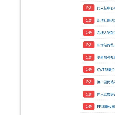
同人誌中心
新增社團列
看板人物取
新增站內私人
更新加強社
CWT28攤
第二波開站
同人誌搜尋
FF18攤位