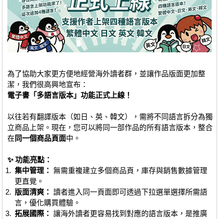
社團管理中心
登入BOOKY委託管理
為了協助大家更方便地經營海外讀者群，並讓作品版面更加整
潔，我們很高興地宣布：
電子書「多語言版本」功能正式上線！
以往若有翻譯版本（如日、英、韓文），需將不同語言拆分為獨
立商品上架。現在，您可以將同一部作品的所有語言版本，整合
在
同一個商品頁面
中。
✨ 功能亮點：
集中管理：
無需重複建立多個商品頁，庫存與銷售數據管理
更直覺。
版面清爽：
讀者進入同一頁面即可透過下拉選單選擇所需語
言，優化購買體驗。
拓展國際：
讓海外讀者更容易找到對應的語言版本，是推廣