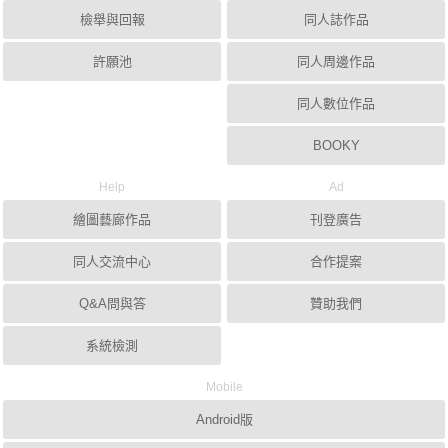
檢舉與回報
同人誌作品
許願池
同人周邊作品
同人數位作品
BOOKY
Help
Ad
繪圖藝廊作品
刊登廣告
同人交流中心
合作提案
Q&A問與答
贊助我們
系統檢測
Mobile
Android版