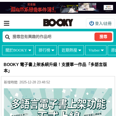
登入/註冊
我的購物車
我的訂單
搜尋
我的電子書架
關於BOOKY
排行榜
近期熱搜
Vtuber
原
如何購買
海外購買說明
BOOKY 電子書上架系統升級！支援單一作品「多語言版
本」
常見問題Q&A
新增時間: 2025-12-28 23:48:52
如何委託販售
客服中心
台灣同人誌中心