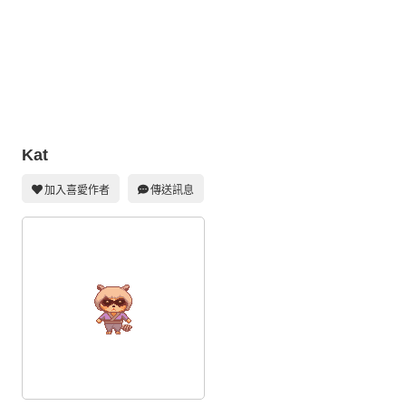
同人社團
工作委託
同人宣傳看板
繪圖藝廊
Kat
交流中心
攤位轉讓區
加入喜愛作者
傳送訊息
會員功能選單
會員中心
註冊會員
登入