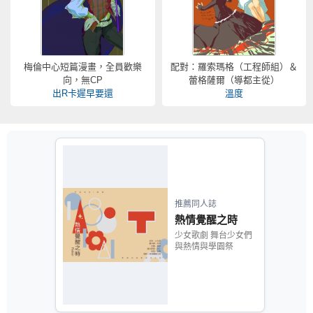
梅倫中心短篇漫畫，全員歡樂
配對：羅索瑪格（工程師組）＆
向，無CP
蕾格薩爾（導都主從）
出R卡遲早要還
溫度
推薦同人誌
熱情覺醒之時
少女歌劇 舞台少女們
與熱情與學園祭