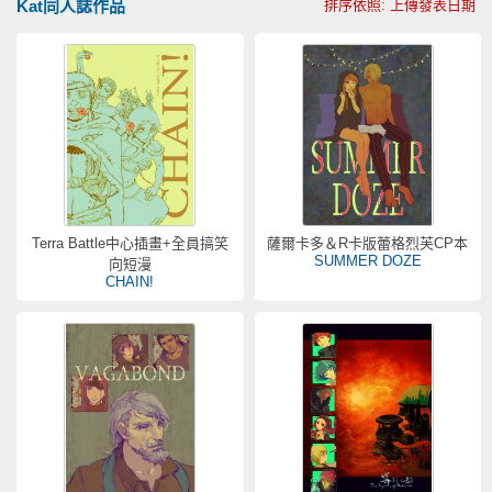
Kat同人誌作品
排序依照: 上傳發表日期
Terra Battle中心插畫+全員搞笑
薩爾卡多＆R卡版蕾格烈芙CP本
SUMMER DOZE
向短漫
CHAIN!