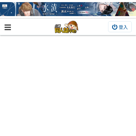
登入
BOOKY書集倉庫
同人作品
同人誌
同人周邊
同人數位作品
活動&消息
同人誌活動
最新消息
同人相關店家
宣傳&交流