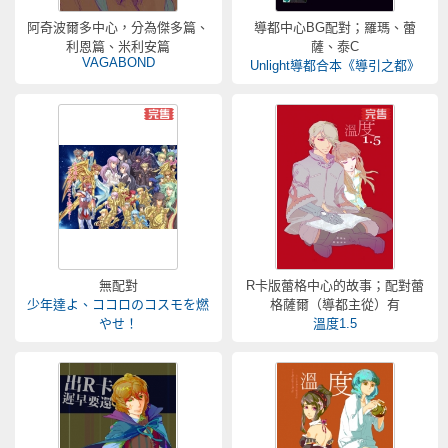
阿奇波爾多中心，分為傑多篇、
導都中心BG配對；羅瑪、蕾
利恩篇、米利安篇
薩、泰C
VAGABOND
Unlight導都合本《導引之都》
無配對
R卡版蕾格中心的故事；配對蕾
少年達よ、ココロのコスモを燃
格薩爾（導都主從）有
やせ！
溫度1.5