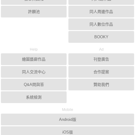
許願池
同人周邊作品
同人數位作品
BOOKY
Help
Ad
繪圖藝廊作品
刊登廣告
同人交流中心
合作提案
Q&A問與答
贊助我們
系統檢測
Mobile
Android版
iOS版