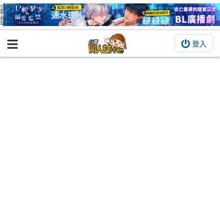
登入
BOOKY書集倉庫
同人作品
同人誌
同人周邊
同人數位作品
活動&消息
同人誌活動
最新消息
同人相關店家
宣傳&交流