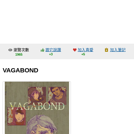
同人社團
工作委託
同人宣傳看板
繪圖藝廊
瀏覽次數
跟它說讚
加入喜愛
加入筆記
交流中心
+3
+5
1965
攤位轉讓區
VAGABOND
會員功能選單
會員中心
註冊會員
登入