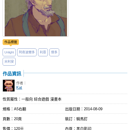
作品標籤
Unlight
阿奇波爾多
利恩
傑多
米利安
作品資訊
作者：
Kat
性質屬性：一般向 綜合遊戲 漫畫本
規格：A5右翻
出版日期：
2014-08-09
頁數：20頁
裝訂：騎馬釘
售價：120元
內頁：黑白影印