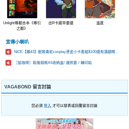
Unlight導都合本《導引
出R卡遲早要還
溫度
之都》
宣傳小喇叭
NiCE【雞43】妮姬毒蛇cosplay燙金小卡套組$100還有滿額贈手扇🩷
［狐咖啡］歐風相框A5收納盒/ 護照套 / 轉印貼
VAGABOND 留言討論
您必須
登入
才可以發表或回覆留言討論