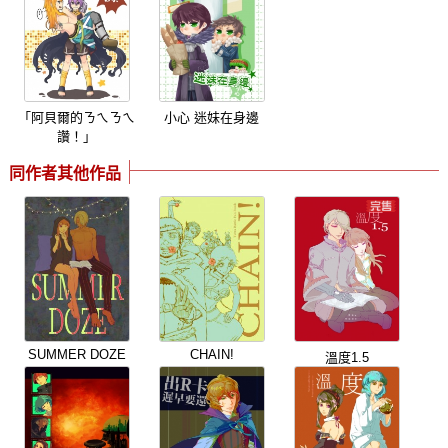
「阿貝爾的ㄋㄟㄋㄟ
小心 迷妹在身邊
讚！」
同作者其他作品
SUMMER DOZE
CHAIN!
溫度1.5