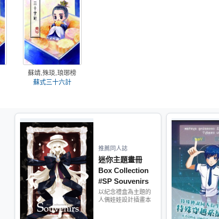
蘇靖,殊琰,琅琊榜
蘇式三十六計
推薦同人誌
迷你主題畫冊
Box Collection
#SP Souvenirs
以紀念禮盒為主題的
人偶娃娃設計插畫本