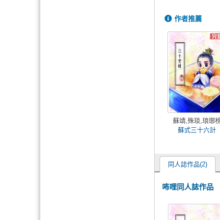
作者推薦
蘇靖,殊琰,琅琊
蘇式三十六計
同人誌作品(2)
咘哩同人誌作品