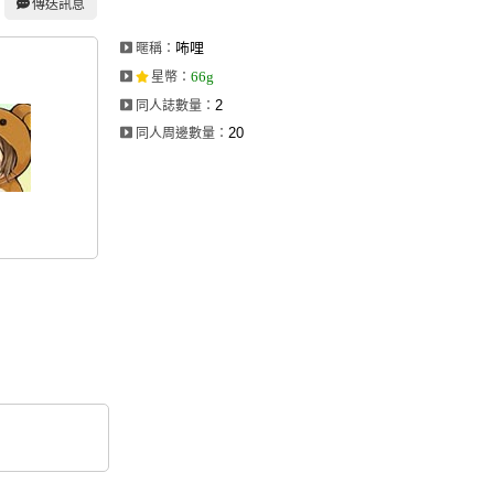
傳送訊息
咘哩
暱稱：
66g
星幣
：
2
同人誌數量：
20
同人周邊數量：