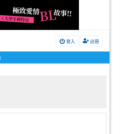
登入
註冊
章