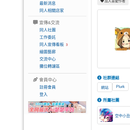
加入喜愛作者
最新消息
同人相關店家
宣傳&交流
同人社團
工作委託
同人宣傳看板
3
繪圖藝廊
交流中心
攤位轉讓區
社群連結
會員中心
Plurk
註冊會員
網站
登入
所屬社團
空中小丑