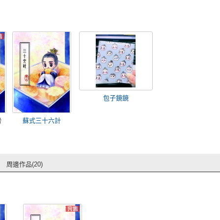
包子鏡鏡
榜
蘇式三十六計
周邊作品(20)