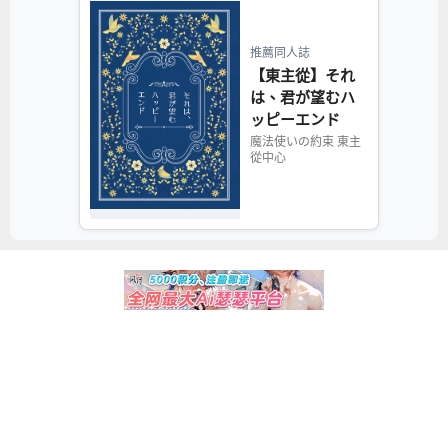
推薦同人誌
【東主從】それ
は、君が望むハ
ッピーエンド
魔法使いの約束 東主
從中心