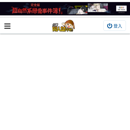
登入
BOOKY書集倉庫
同人作品
同人誌
同人周邊
同人數位作品
活動&消息
同人誌活動
最新消息
同人相關店家
宣傳&交流