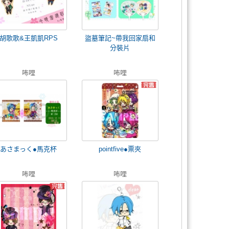
胡歌歌&王凱凱RPS
盜墓筆記~帶我回家扇和
分裝片
咘哩
咘哩
あさまっく●馬克杯
pointfive●票夾
咘哩
咘哩