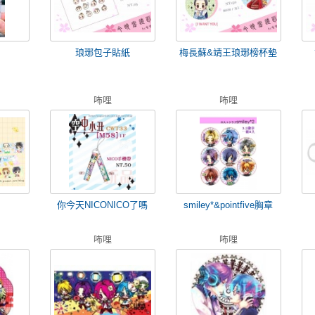
琅琊包子貼紙
梅長蘇&靖王琅琊榜杯墊
咘哩
咘哩
你今天NICONICO了嗎
smiley*&pointfive胸章
咘哩
咘哩