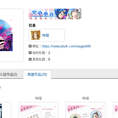
社長
咘哩
https://www.plurk.com/asgard49
網址：
1
站內社員：
0
其他社員：
人誌作品(2)
周邊作品(20)
品
咘哩
咘哩