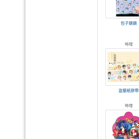
包子鏡鏡
咘哩
盜墓紙膠帶
咘哩