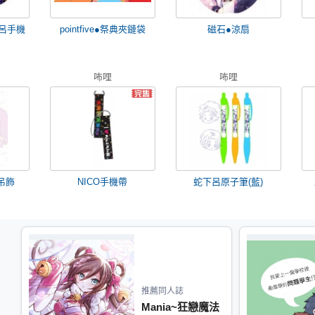
呂手機
pointfive●祭典夾鏈袋
磁石●涼扇
咘哩
咘哩
)吊飾
NICO手機帶
蛇下呂原子筆(藍)
推薦同人誌
Mania~狂戀魔法