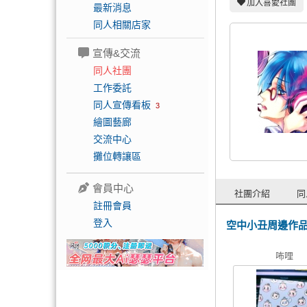
加入喜愛社團
最新消息
同人相關店家
宣傳&交流
同人社團
工作委託
同人宣傳看板
3
繪圖藝廊
交流中心
攤位轉讓區
會員中心
社團介紹
同
註冊會員
登入
空中小丑周邊作
咘哩