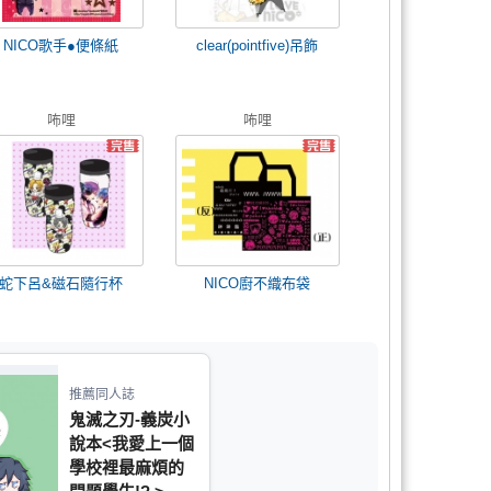
NICO歌手●便條紙
clear(pointfive)吊飾
咘哩
咘哩
蛇下呂&磁石隨行杯
NICO廚不織布袋
推薦同人誌
鬼滅之刃-義炭小
說本<我愛上一個
學校裡最麻煩的