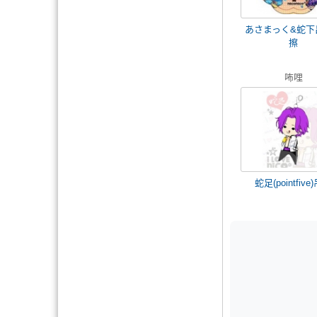
あさまっく&蛇下
擦
咘哩
蛇足(pointfive