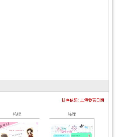
排序依照: 上傳發表日期
咘哩
咘哩