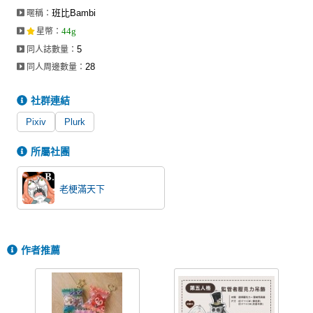
班比Bambi
暱稱：
44g
星幣
：
5
同人誌數量：
28
同人周邊數量：
社群連結
Pixiv
Plurk
所屬社團
老梗滿天下
作者推薦