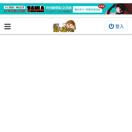
登入
BOOKY書集倉庫
同人作品
同人誌
同人周邊
同人數位作品
活動&消息
同人誌活動
最新消息
同人相關店家
宣傳&交流