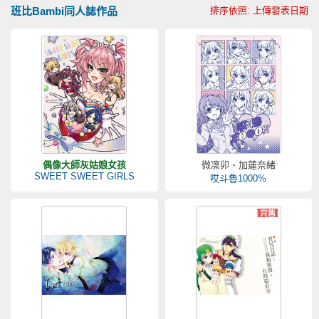
班比Bambi同人誌作品
排序依照: 上傳發表日期
偶像大師灰姑娘女孩
微凜卯、加蓮奈緒
SWEET SWEET GIRLS
哎斗魯1000%