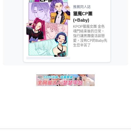
推薦同人誌
獵魔CP團
(+Baby)
KPOP獵魔女團 金色
魂門結束後的日常，
強行讓男團復活談戀
愛，沒有CP的Baby先
生您辛苦了