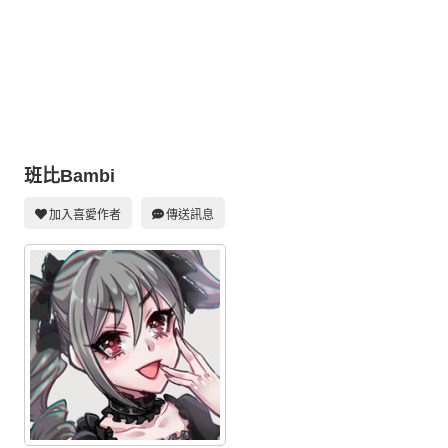
同人社團
工作委託
同人宣傳看板
繪圖藝廊
交流中心
班比Bambi
攤位轉讓區
加入喜愛作者
傳送訊息
會員功能選單
會員中心
註冊會員
登入