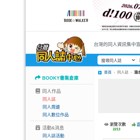
台灣的同人資訊集中
首頁
同人誌
溺
BOOKY書集倉庫
同人作品
同人誌
同人周邊
同人數位作品
瀏覽次數
活動&消息
2213
同人誌活動