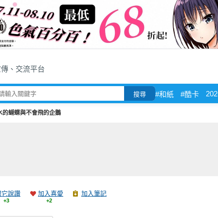
宣傳、交流平台
202
#和紙
#酷卡
搜尋
水的蝴蝶與不會飛的企鵝
跟它說讚
加入喜愛
加入筆記
+3
+2