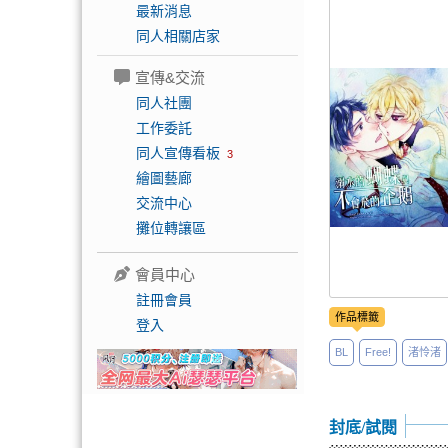
最新消息
同人相關店家
宣傳&交流
同人社團
工作委託
同人宣傳看板
3
繪圖藝廊
交流中心
攤位轉讓區
會員中心
註冊會員
作品標籤
登入
BL
Free!
渚怜渚
封底/試閱