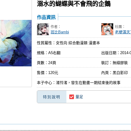
溺水的蝴蝶與不會飛的企鵝
作品資訊
作者：
社團：
班比Bambi
老梗滿天
性質屬性：女性向 綜合動漫類 漫畫本
規格：A5右翻
出版日期：
2014-
頁數：24頁
裝訂：無線膠裝
售價：120元
內頁：黑白影印
本子中心：渚怜渚，發生在動畫一期結束後的故事
量足
特別說明