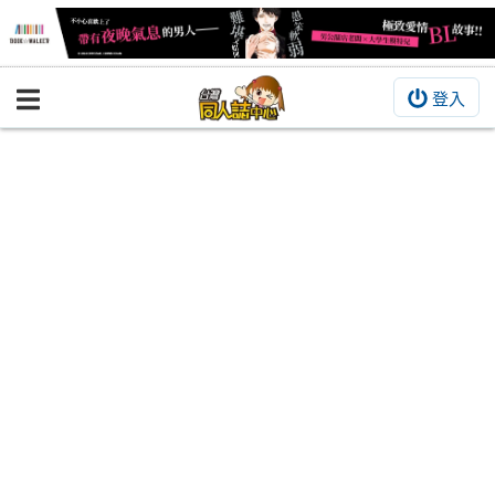
登入
BOOKY書集倉庫
同人作品
同人誌
同人周邊
同人數位作品
活動&消息
同人誌活動
最新消息
同人相關店家
宣傳&交流