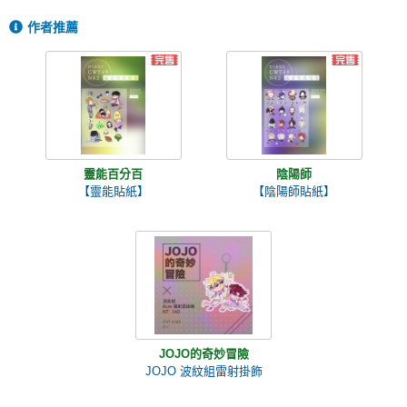
作者推薦
靈能百分百
陰陽師
【靈能貼紙】
【陰陽師貼紙】
JOJO的奇妙冒險
JOJO 波紋組雷射掛飾