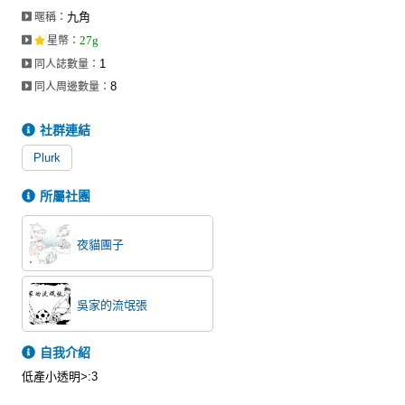
九角
暱稱：
27g
星幣
：
1
同人誌數量：
8
同人周邊數量：
社群連結
Plurk
所屬社團
夜貓團子
吳家的流氓張
自我介紹
低產小透明>:3