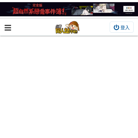
登入
BOOKY書集倉庫
同人作品
同人誌
同人周邊
同人數位作品
活動&消息
同人誌活動
最新消息
同人相關店家
宣傳&交流