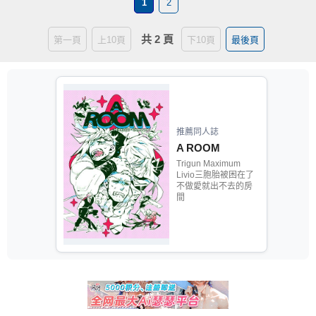
1
2
共 2 頁
第一頁
上10頁
下10頁
最後頁
推薦同人誌
A ROOM
Trigun Maximum
Livio三胞胎被困在了
不做愛就出不去的房
間