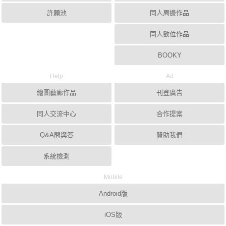
許願池
同人周邊作品
同人數位作品
BOOKY
Help
Ad
繪圖藝廊作品
刊登廣告
同人交流中心
合作提案
Q&A問與答
贊助我們
系統檢測
Mobile
Android版
iOS版