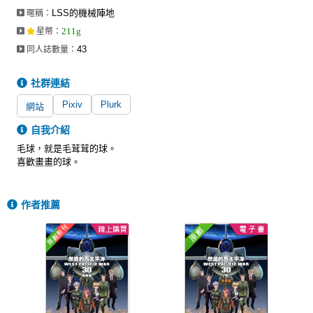
LSS的機械陣地
暱稱：
211g
星幣
：
43
同人誌數量：
社群連結
Pixiv
Plurk
網站
自我介紹
毛球，就是毛茸茸的球。
喜歡畫畫的球。
作者推薦