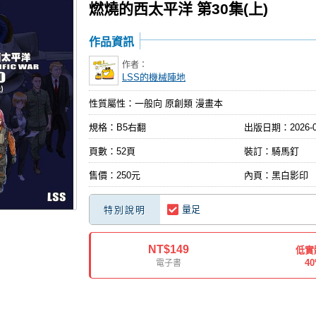
燃燒的西太平洋 第30集(上)
作品資訊
作者：
LSS的機械陣地
性質屬性：一般向 原創類 漫畫本
規格：B5右翻
出版日期：
2026-
頁數：52頁
裝訂：騎馬釘
售價：250元
內頁：黑白影印
量足
特別說明
NT$149
低實
4
電子書