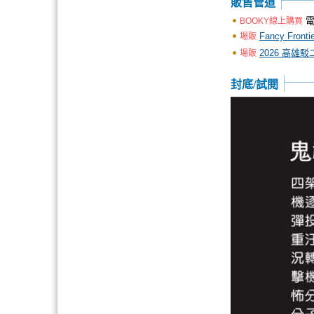
販售管道
電
BOOKY線上購買
Fancy Fron
場販
2026 高雄駁
場販
封底/試閱