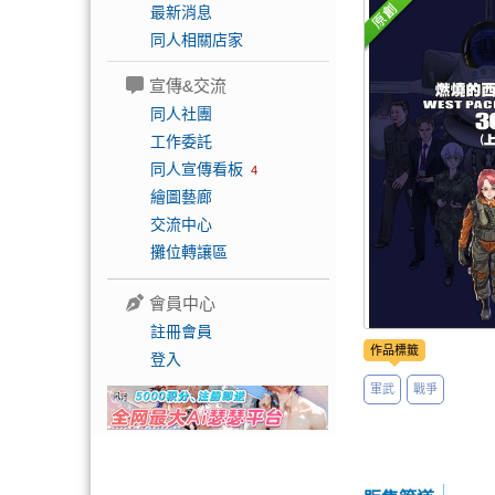
最新消息
同人相關店家
宣傳&交流
同人社團
工作委託
同人宣傳看板
4
繪圖藝廊
交流中心
攤位轉讓區
會員中心
註冊會員
作品標籤
登入
軍武
戰爭