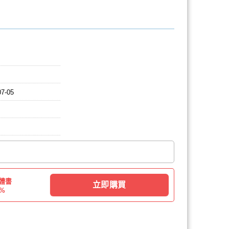
07-05
體書
立即購買
0%