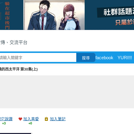
宣傳、交流平台
facebook
YURI!!!
搜尋
燒的西太平洋 第30集(上)
跟它說讚
加入喜愛
加入筆記
+3
+0