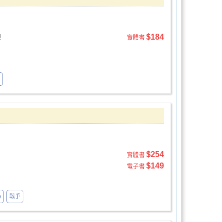
$184
觀
實體書
$254
實體書
$149
電子書
海
戰爭