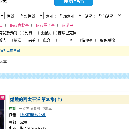
性質：
類別：
活動：
買
購買實體書
購買電子書
預購中
有開放預訂
免費
可通販
排除已完售
擬人
糟糕
惡搞
獵奇
GL
BL
性轉換
形象崩壞
加入常用搜尋
人本
燃燒的西太平洋 第30集(上)
原創
一般向
原創類
漫畫本
作者：
LSS的機械陣地
頁數：52頁
出版日期：2026-07-05