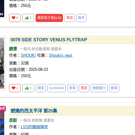
價格：250元
0
3
購買電子書
$149
軍武
戰爭
0079 SIDE STORY VENUS FLYTRAP
鋼彈
一般向
綜合動漫類
漫畫本
作者：
SHOUKI
社團：
Shouki's nest
頁數：32頁
出版日期：2025-08-23
價格：150元
1
2
鋼彈
GUNDAM
軍事
軍武
機動戰士
戰場
燃燒的西太平洋 第25集
原創
一般向
原創類
漫畫本
作者：
LSS的機械陣地
頁數：60頁