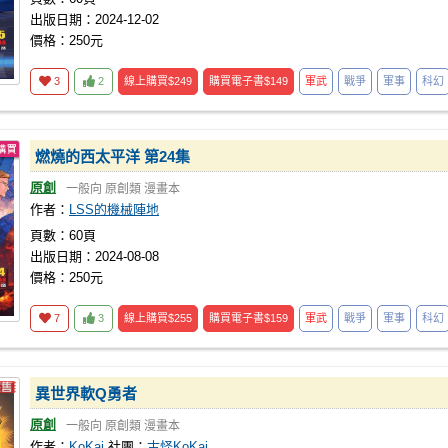
出版日期：2024-12-02
價格：250元
3
2
線上購買
$249
購買電子書
$149
軍武
戰爭
軍事
科幻
燃燒的西太平洋 第24集
原創
一般向
原創類
漫畫本
作者：
LSS的機械陣地
頁數：60頁
出版日期：2024-08-08
價格：250元
7
3
線上購買
$255
購買電子書
$159
軍武
戰爭
軍事
科幻
異世界軟Q勇者
原創
一般向
原創類
漫畫本
作者：
KoKai
社團：
古怪KoKai