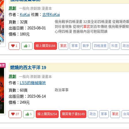
原創
一般向
原創類
漫畫本
作者：
KoKai
社團：
古怪KoKai
頁數：32頁
俄烏戰爭四格漫畫 32頁全彩四格漫畫 從戰場奇
到社會現象 從現代
軍武
到百年傳統 俄烏戰爭觀察
出版日期：2023-08-01
心得四格漫 普遍級內容可輕鬆閱讀
價格：180元
1
3
線上購買
$184
軍武
軍事
戰爭
四格漫畫
科普
政治
燃燒的西太平洋 19
原創
一般向
原創類
漫畫本
作者：
LSS的機械陣地
頁數：60頁
政治軍事
出版日期：2023-06-14
價格：249元
27
5
線上購買
$254
購買電子書
$149
政治
軍事
軍武
台