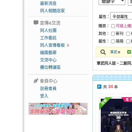
最新消息
同人相關店家
屬性：
宣傳&交流
購買：
可線上購
同人社團
其他：
新刊
工作委託
屬性：
萌萌
同人宣傳看板
3
繪圖藝廊
軍武
交流中心
軍武同人誌、二創同
攤位轉讓區
會員中心
34
共
本
註冊會員
登入