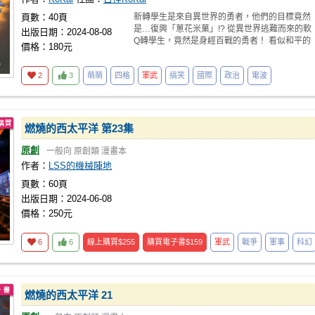
頁數：40頁
新轉學生是來自異世界的勇者，他們的目標竟然
是…復興「蔥花米菓」!? 從異世界逃難而來的軟
出版日期：2024-08-08
Q轉學生，竟然是身經百戰的勇者！ 看似和平的
價格：180元
校園生活
2
3
萌萌
四格
軍武
搞笑
國際
政治
電波
燃燒的西太平洋 第23集
原創
一般向
原創類
漫畫本
作者：
LSS的機械陣地
頁數：60頁
出版日期：2024-06-08
價格：250元
6
6
線上購買
$255
購買電子書
$159
軍武
戰爭
軍事
科幻
燃燒的西太平洋 21