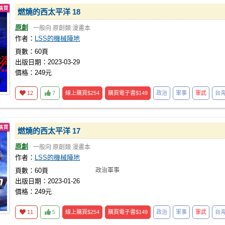
燃燒的西太平洋 18
原創
一般向
原創類
漫畫本
作者：
LSS的機械陣地
頁數：60頁
出版日期：2023-03-29
價格：249元
12
7
線上購買
$254
購買電子書
$149
政治
軍事
軍武
台
燃燒的西太平洋 17
原創
一般向
原創類
漫畫本
作者：
LSS的機械陣地
頁數：60頁
政治軍事
出版日期：2023-01-26
價格：249元
11
5
線上購買
$254
購買電子書
$149
政治
軍事
軍武
台