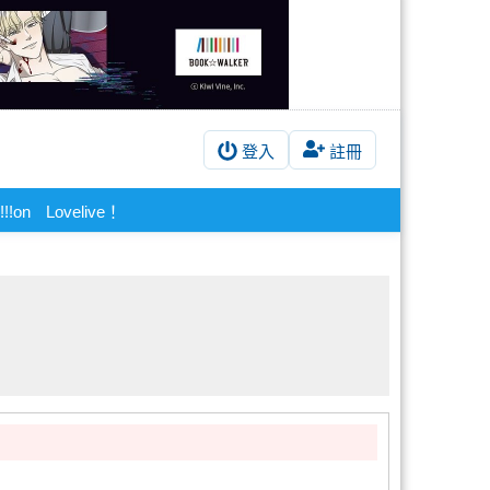
登入
註冊
!!on
Lovelive！