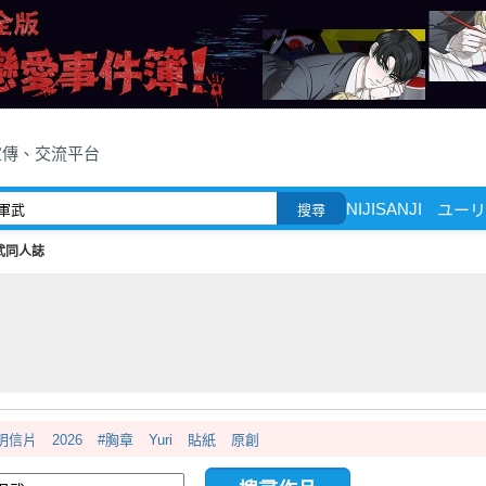
宣傳、交流平台
NIJISANJI
ユーリ!
搜尋
武同人誌
明信片
2026
#胸章
Yuri
貼紙
原創