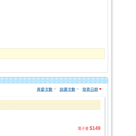
喜愛次數
說讚次數
發表日期
$149
電子書