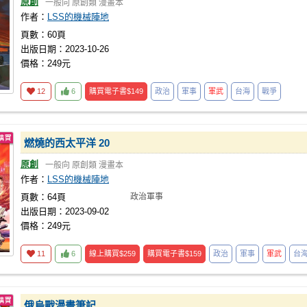
原創
一般向
原創類
漫畫本
作者：
LSS的機械陣地
頁數：60頁
出版日期：2023-10-26
價格：249元
12
6
購買電子書
$149
政治
軍事
軍武
台海
戰爭
燃燒的西太平洋 20
原創
一般向
原創類
漫畫本
作者：
LSS的機械陣地
頁數：64頁
政治軍事
出版日期：2023-09-02
價格：249元
11
6
線上購買
$259
購買電子書
$159
政治
軍事
軍武
台
俄烏戰漫畫筆記