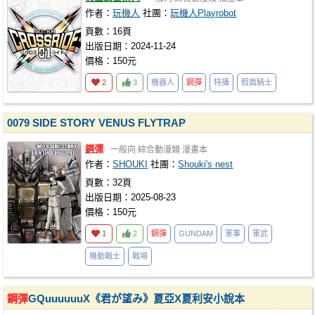
作者：
玩機人
社團：
玩機人Playrobot
頁數：16頁
出版日期：2024-11-24
價格：150元
2
3
機器人
鋼彈
特攝
假面騎士
0079 SIDE STORY VENUS FLYTRAP
鋼彈
一般向
綜合動漫類
漫畫本
作者：
SHOUKI
社團：
Shouki's nest
頁數：32頁
出版日期：2025-08-23
價格：150元
1
2
鋼彈
GUNDAM
軍事
軍武
機動戰士
戰場
鋼彈
GQuuuuuuX《君が望み》夏亞X夏利安小說本