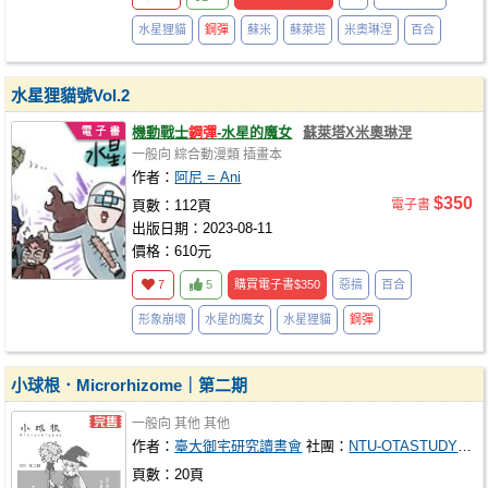
水星狸貓
鋼彈
蘇米
蘇萊塔
米奧琳涅
百合
水星狸貓號Vol.2
機動戰士
鋼彈
-水星的魔女
蘇萊塔X米奧琳涅
一般向
綜合動漫類
插畫本
作者：
阿尼 = Ani
$350
頁數：112頁
電子書
出版日期：2023-08-11
價格：610元
7
5
購買電子書
$350
惡搞
百合
形象崩壞
水星的魔女
水星狸貓
鋼彈
小球根．Microrhizome｜第二期
一般向
其他
其他
作者：
臺大御宅研究讀書會
社團：
NTU-OTASTUDY 臺大御宅研究讀書會
頁數：20頁