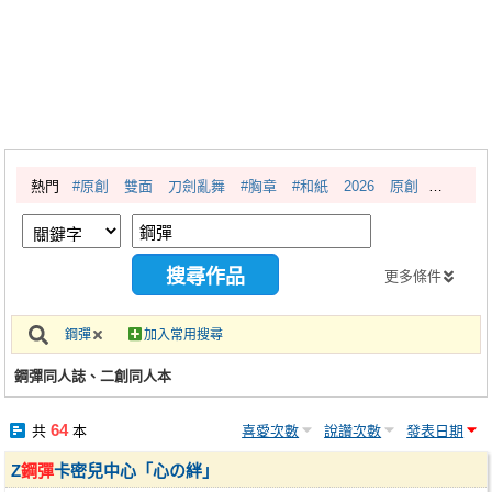
同人社團
工作委託
同人宣傳看板
繪圖藝廊
熱門
#原創
雙面
刀劍亂舞
#胸章
#和紙
2026
原創
交流中心
攤位轉讓區
會員功能選單
更多條件
會員中心
鋼彈
加入常用搜尋
註冊會員
鋼彈同人誌、二創同人本
登入
64
共
本
喜愛次數
說讚次數
發表日期
Z
鋼彈
卡密兒中心「心の絆」