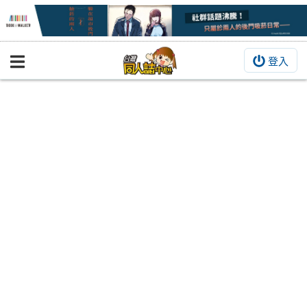
登入
BOOKY書集倉庫
同人作品
同人誌
同人周邊
同人數位作品
活動&消息
同人誌活動
最新消息
同人相關店家
宣傳&交流