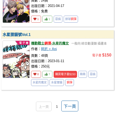
頁數：24頁
出版日期：2021-04-17
價格：免費
1
1
惡搞
排球
鋼彈
水星狸貓號Vol.1
機動戰士
鋼彈
-水星的魔女
一般向
綜合動漫類
插畫本
作者：
阿尼 = Ani
$150
頁數：48頁
電子書
出版日期：2023-01-11
價格：250元
8
7
購買電子書
$150
萌萌
惡搞
水星的魔女
水星狸貓
鋼彈
下一頁
上一頁
1