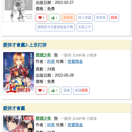
出版日期：2021-02-27
價格：免費
1
1
合同本
同人評論
世界系
鋼彈
請問您今天要來點兔子嗎
天氣之子
愛拼才會贏2-上京打拼
排球少年
無
一般向
JUMP系
小說本
作者：
阿育
社團：
帝寶隊長
頁數：24頁
出版日期：2022-05-28
價格：免費
0
2
惡搞
排球
鋼彈
愛拼才會贏
排球少年
無
一般向
JUMP系
小說本
作者：
阿育
社團：
帝寶隊長