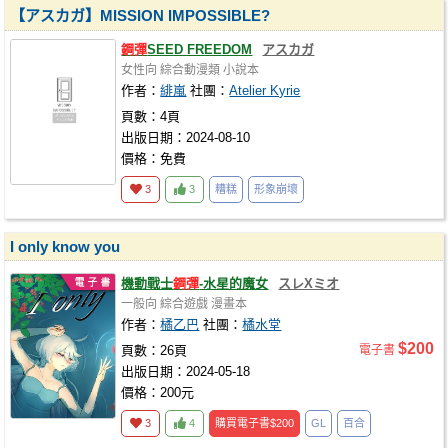
【アスカガ】MISSION IMPOSSIBLE?
鋼彈
SEED FREEDOM
アスカガ
女性向
綜合動漫類
小說本
作者：
緋嵐
社團：
Atelier Kyrie
頁數：4頁
出版日期：2024-08-10
價格：免費
3
3
糟糕
形象崩壞
I only know you
機動戰士
鋼彈
-水星的魔女
スレXミオ
一般向
綜合遊戲
漫畫本
作者：
橘乙巴
社團：
橘水堂
$200
頁數：26頁
電子書
出版日期：2024-05-18
價格：200元
3
4
購買電子書
$200
GL
百合