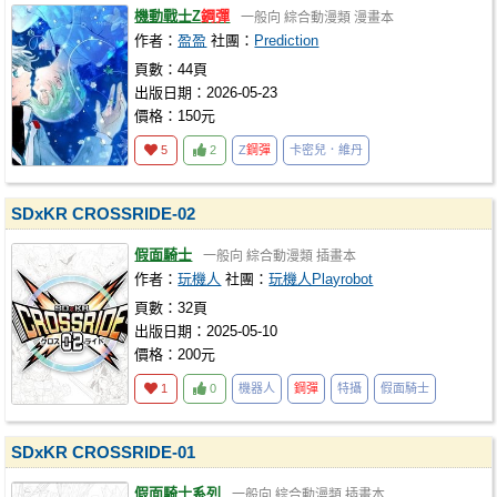
機動戰士Z
鋼彈
一般向
綜合動漫類
漫畫本
作者：
盈盈
社團：
Prediction
頁數：44頁
出版日期：2026-05-23
價格：150元
5
2
Z
鋼彈
卡密兒．維丹
SDxKR CROSSRIDE-02
假面騎士
一般向
綜合動漫類
插畫本
作者：
玩機人
社團：
玩機人Playrobot
頁數：32頁
出版日期：2025-05-10
價格：200元
1
0
機器人
鋼彈
特攝
假面騎士
SDxKR CROSSRIDE-01
假面騎士系列
一般向
綜合動漫類
插畫本