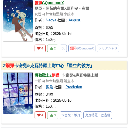
鋼彈
GQuuuuuuX
夏亞‧阿茲納布爾X夏利安‧布爾
女性向
綜合動漫類
小說本
作者：
Naoya
社團：
August.
頁數：60頁
出版日期：2025-08-16
價格：150元
4
2
BL
鋼彈
GQuuuuuuX
シャアシャリ
Z
鋼彈
卡密兒&克瓦特羅上尉中心「星空的彼方」
機動戰士Z
鋼彈
卡密兒&克瓦特羅上尉
一般向
綜合動漫類
漫畫本
作者：
盈盈
社團：
Prediction
頁數：34頁
出版日期：2025-08-16
價格：150元
4
3
卡密兒．維丹
克瓦特羅．巴吉納