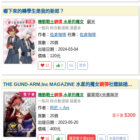
鄉下來的轉學生是我的新郎？
機動戰士
鋼彈
水星的魔女
蘇米
一般向
綜合動漫類
漫畫本
作者：
佐倉咖啡
社團：
佐倉咖啡
頁數：20頁
出版日期：2024-03-04
價格：120元
12
3
GL
百合
THE GUND-ARM,Inc MAGAZINE 水星的魔女
鋼彈
社雜誌插畫集
機動戰士
鋼彈
-水星的魔女
蘇萊塔X米奧琳涅
一般向
綜合動漫類
插畫本
作者：
阿尼 = Ani
$300
頁數：20頁
電子書
出版日期：2023-05-20
價格：400元
16
6
購買電子書
$300
GL
水星的魔女