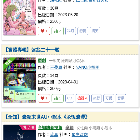
作者：
瑞秋紅
社團：
21世紀電光石火女
頁數：30頁
出版日期：2023-05-20
價格：230元
1
2
科幻
戀愛
搞笑
【實體專輯】紫丠二十一號
原創
一般向
原創類
小說本
作者：
巫夢恩
社團：
NANO小桶團
頁數：14頁
出版日期：2023-04-01
價格：300元
1
1
CD
機器人
旅行
可愛
音樂
【全知】衆獨末世AU小說本《永恆浪漫》
全知讀者視角
衆獨
女性向
小說類
小說本
作者：
玖真
社團：
星塵深處