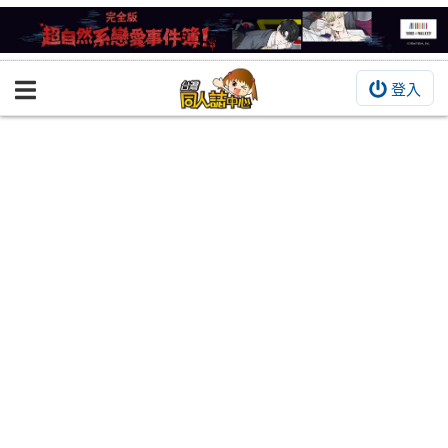
登入
BOOKY書集倉庫
同人作品
同人誌
同人周邊
同人數位作品
活動&消息
同人誌活動
最新消息
同人相關店家
宣傳&交流