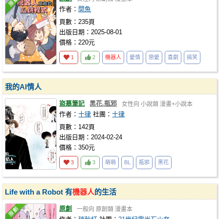
作者：
閒魚
頁數：235頁
出版日期：2025-08-01
價格：220元
1
2
機器人
愛情
戀愛
喜劇
搞笑
我的AI情人
盜墓筆記
黑花.瓶邪
女性向
小說類
漫畫+小說本
作者：
十律
社團：
十律
頁數：142頁
出版日期：2024-02-24
價格：350元
3
3
萌萌
BL
瓶邪
黑花
Life with a Robot 有
機器人
的生活
原創
一般向
原創類
漫畫本