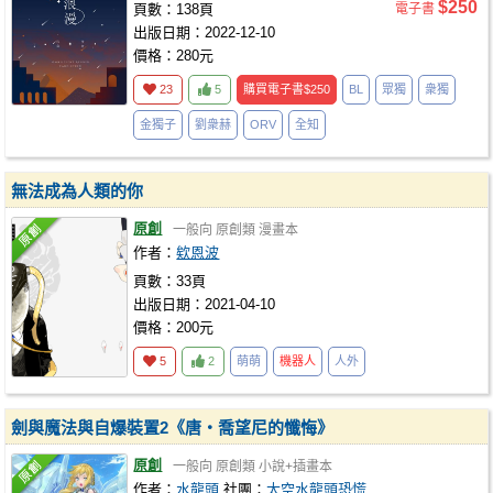
$250
頁數：138頁
電子書
出版日期：2022-12-10
價格：280元
23
5
購買電子書
$250
BL
眾獨
衆獨
金獨子
劉衆赫
ORV
全知
無法成為人類的你
原創
一般向
原創類
漫畫本
作者：
欸恩波
頁數：33頁
出版日期：2021-04-10
價格：200元
5
2
萌萌
機器人
人外
劍與魔法與自爆裝置2《唐‧喬望尼的懺悔》
原創
一般向
原創類
小說+插畫本
作者：
水龍頭
社團：
太空水龍頭恐慌