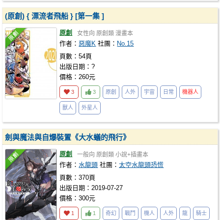
(原創) { 漂流者飛船 } [第一集 ]
原創
女性向
原創類
漫畫本
作者：
惡魔K
社團：
No.15
頁數：54頁
出版日期：?
價格：260元
3
3
原創
人外
宇宙
日常
機器人
獸人
外星人
劍與魔法與自爆裝置《大水蟻的飛行》
原創
一般向
原創類
小說+插畫本
作者：
水龍頭
社團：
太空水龍頭恐慌
頁數：370頁
出版日期：2019-07-27
價格：300元
1
1
奇幻
戰鬥
機人
人外
龍
騎士