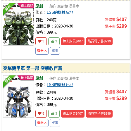
原創
一般向
原創類
漫畫本
作者：
LSS的機械陣地
$407
頁數：240頁
實體書
$299
出版日期：2020-04-30
電子書
價格：399元
3
3
線上購買
$407
購買電子書
$299
機器人
軍事
突擊機甲軍 第一部 突擊教官篇
原創
一般向
原創類
漫畫本
作者：
LSS的機械陣地
$407
頁數：204頁
實體書
$299
出版日期：2020-04-30
電子書
價格：399元
5
3
線上購買
$407
購買電子書
$299
機器人
軍事