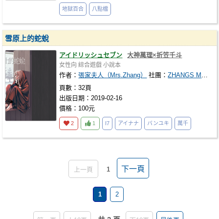
地獄百合
八點檔
雪原上的蛇蛻
アイドリッシュセブン
大神萬理×折笠千斗
女性向
綜合遊戲
小說本
作者：
張家夫人（Mrs.Zhang）
社團：
ZHANGS MANSION
頁數：32頁
出版日期：2019-02-16
價格：100元
2
1
I7
アイナナ
バンユキ
萬千
下一頁
上一頁
1
1
2