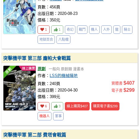
頁數：456頁
出版日期：2020-08-23
價格：350元
1
1
奇幻
戰鬥
機人
人外
龍
騎士
地獄百合
八點檔
突擊機甲軍 第三部 龐帕大會戰篇
原創
一般向
原創類
漫畫本
作者：
LSS的機械陣地
$407
頁數：240頁
實體書
$299
出版日期：2020-04-30
電子書
價格：399元
6
3
線上購買
$407
購買電子書
$299
機器人
軍事
突擊機甲軍 第二部 費塔會戰篇