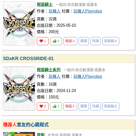
假面騎士
一般向
綜合動漫類
插畫本
作者：
玩機人
社團：
玩機人Playrobot
頁數：32頁
出版日期：2025-05-10
價格：200元
1
0
機器人
鋼彈
特攝
假面騎士
SDxKR CROSSRIDE-01
假面騎士系列
一般向
綜合動漫類
插畫本
作者：
玩機人
社團：
玩機人Playrobot
頁數：16頁
出版日期：2024-11-24
價格：150元
2
3
機器人
鋼彈
特攝
假面騎士
機器人
室友的心跳程式
原創
女性向
原創類
漫畫本