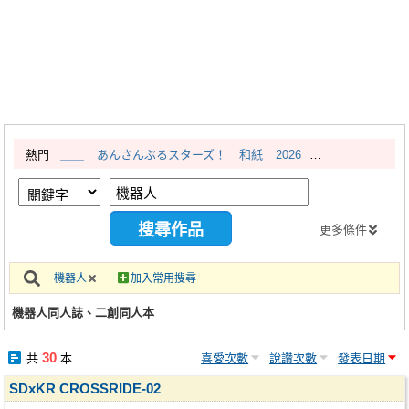
同人社團
工作委託
同人宣傳看板
繪圖藝廊
熱門
＿＿
あんさんぶるスターズ！
和紙
2026
交流中心
攤位轉讓區
會員功能選單
更多條件
會員中心
機器人
加入常用搜尋
註冊會員
機器人同人誌、二創同人本
登入
30
共
本
喜愛次數
說讚次數
發表日期
SDxKR CROSSRIDE-02