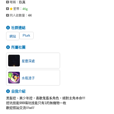
玖真
暱稱：
同人社團
46g
星幣
：
工作委託
44
同人誌數量：
同人宣傳看板
社群連結
繪圖藝廊
Plurk
網站
交流中心
所屬社團
攤位轉讓區
星塵深處
會員功能選單
會員中心
水瓶渣子
註冊會員
登入
自我介紹
黑髮控、美少年控，喜歡鬼畜系角色，絕對主角本命!!!
挖坑技能999填坑技能只有1的無機物一枚
歡迎搭訕交流///w///