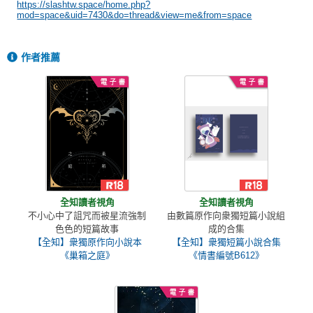
https://slashtw.space/home.php?
mod=space&uid=7430&do=thread&view=me&from=space
作者推薦
全知讀者視角
全知讀者視角
不小心中了詛咒而被星流強制
由數篇原作向衆獨短篇小說組
色色的短篇故事
成的合集
【全知】衆獨原作向小說本
【全知】衆獨短篇小說合集
《巢箱之庭》
《情書編號B612》