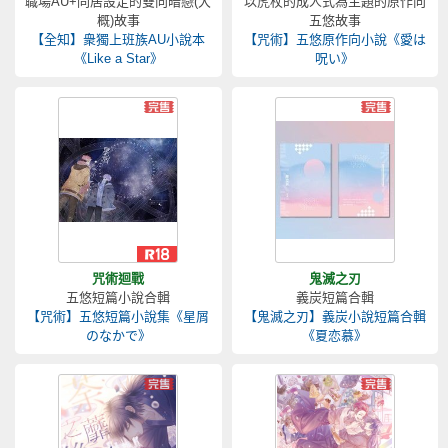
職場AU+同居設定的雙向暗戀(大
以虎杖的成人式為主題的原作向
概)故事
五悠故事
【全知】衆獨上班族AU小說本
【咒術】五悠原作向小說《愛は
《Like a Star》
呪い》
咒術迴戰
鬼滅之刃
五悠短篇小說合輯
義炭短篇合輯
【咒術】五悠短篇小說集《星屑
【鬼滅之刃】義炭小說短篇合輯
のなかで》
《夏恋慕》