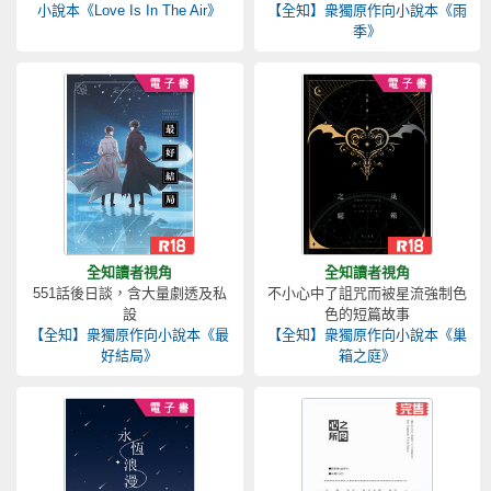
小說本《Love Is In The Air》
【全知】衆獨原作向小說本《雨
季》
全知讀者視角
全知讀者視角
551話後日談，含大量劇透及私
不小心中了詛咒而被星流強制色
設
色的短篇故事
【全知】衆獨原作向小說本《最
【全知】衆獨原作向小說本《巢
好結局》
箱之庭》