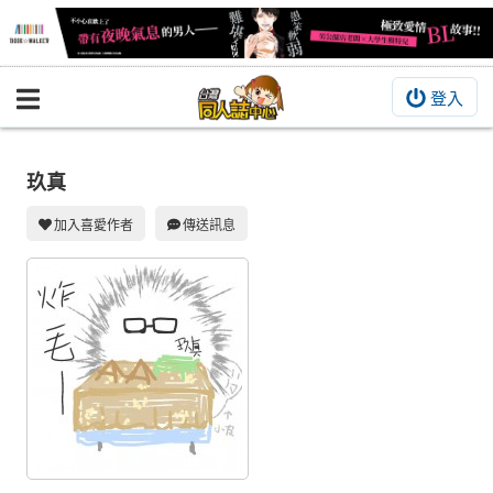
登入
BOOKY書集倉庫
同人作品
玖真
同人誌
加入喜愛作者
傳送訊息
同人周邊
同人數位作品
活動&消息
同人誌活動
最新消息
同人相關店家
宣傳&交流