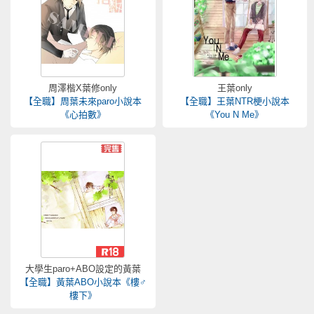
周澤楷X葉修only
王葉only
【全職】周葉未來paro小說本
【全職】王葉NTR梗小說本
《心拍數》
《You N Me》
大學生paro+ABO設定的黃葉
【全職】黃葉ABO小說本《樓♂
樓下》