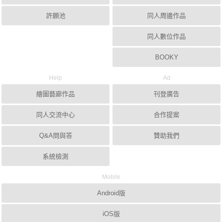
許願池
同人周邊作品
同人數位作品
BOOKY
Help
Ad
繪圖藝廊作品
刊登廣告
同人交流中心
合作提案
Q&A問與答
贊助我們
系統檢測
Mobile
Android版
iOS版