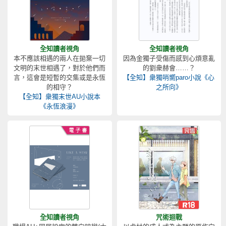
全知讀者視角
全知讀者視角
本不應該相遇的兩人在拋棄一切
因為金獨子受傷而感到心煩意亂
文明的末世相遇了，對於他們而
的劉衆赫會……？
言，這會是短暫的交集或是永恆
【全知】衆獨哨嚮paro小說《心
的相守？
之所向》
【全知】衆獨末世AU小說本
《永恆浪漫》
全知讀者視角
咒術迴戰