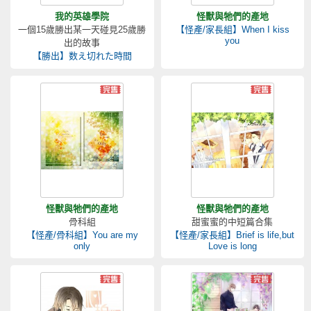
我的英雄學院
怪獸與牠們的產地
一個15歲勝出某一天碰見25歲勝
【怪產/家長組】When I kiss
you
出的故事
【勝出】数え切れた時間
怪獸與牠們的產地
怪獸與牠們的產地
骨科組
甜蜜蜜的中短篇合集
【怪產/骨科組】You are my
【怪產/家長組】Brief is life,but
only
Love is long