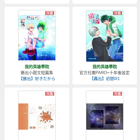
我的英雄學院
我的英雄學院
勝出小甜文短篇集
官方社團PARO+十年後設定
【勝出】好きだから
【轟出】初戀0/1