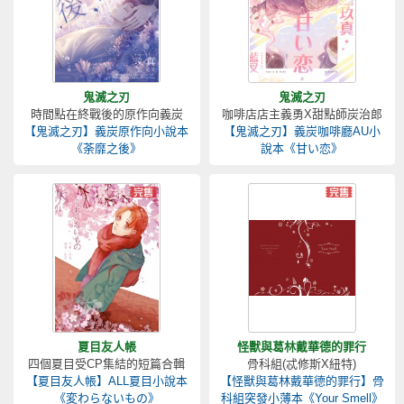
鬼滅之刃
鬼滅之刃
時間點在終戰後的原作向義炭
咖啡店店主義勇X甜點師炭治郎
【鬼滅之刃】義炭原作向小說本
【鬼滅之刃】義炭咖啡廳AU小
《荼靡之後》
說本《甘い恋》
夏目友人帳
怪獸與葛林戴華德的罪行
四個夏目受CP集結的短篇合輯
骨科組(忒修斯X紐特)
【夏目友人帳】ALL夏目小說本
【怪獸與葛林戴華德的罪行】骨
《変わらないもの》
科組突發小薄本《Your Smell》