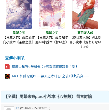
鬼滅之刃
鬼滅之刃
夏目友人帳
【鬼滅之刃】義炭原作
【鬼滅之刃】義炭咖啡
【夏目友人帳】ALL夏
向小說本《荼靡之後》
廳AU小說本《甘い恋》
目小說本《変わらない
もの》
宣傳小喇叭
驅魔少年喵✨️無料卡片✨️索取請直接跟攤主說！
NiCE新刊-原創BL----無罪之時+負罪之後+信其為真------
【全職】周葉未來paro小說本《心拍數》 留言討論
liz
(2016-08-15 00:48:15)