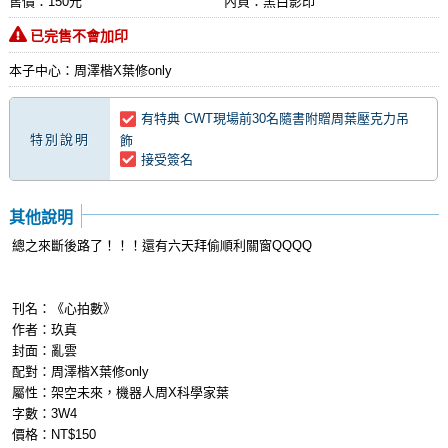
售價：150元
內頁：黑白影印
已完售不會加印
本子中心：周澤楷X葉修only
有特典 CWT現場前30名隨書附贈周葉壓克力吊
特別說明
飾
接受簽名
其他說明
總之來斷後路了！！！還有六天拜偷順利關窗QQQQ
刊名：《心拍數》
作者：玖真
封面：亂雲
配對：周澤楷X葉修only
屬性：架空未來，機器人周X科學家葉
字數：3W4
價格：NT$150