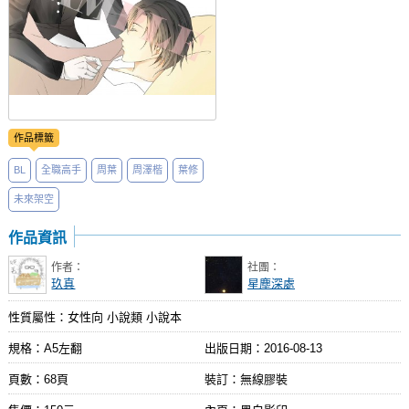
作品標籤
BL
全職高手
周葉
周澤楷
葉修
未來架空
作品資訊
作者：
社團：
玖真
星塵深處
性質屬性：女性向 小說類 小說本
規格：A5左翻
出版日期：
2016-08-13
頁數：68頁
裝訂：無線膠裝