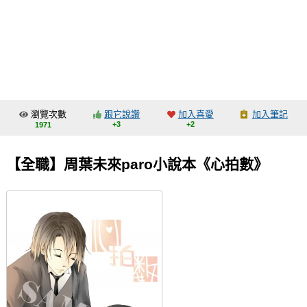
同人社團
工作委託
同人宣傳看板
繪圖藝廊
瀏覽次數
跟它說讚
加入喜愛
加入筆記
交流中心
+3
+2
1971
攤位轉讓區
【全職】周葉未來paro小說本《心拍數》
會員功能選單
會員中心
註冊會員
登入