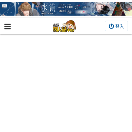
登入
BOOKY書集倉庫
同人作品
同人誌
同人周邊
同人數位作品
活動&消息
同人誌活動
最新消息
同人相關店家
宣傳&交流