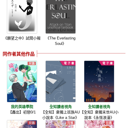
《願望之中》試閱小報
《The Everlasting
Soul》
同作者其他作品
我的英雄學院
全知讀者視角
全知讀者視角
【轟出】初戀0/1
【全知】衆獨上班族AU
【全知】衆獨末世AU小
小說本《Like a Star》
說本《永恆浪漫》