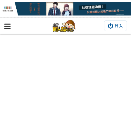
登入
BOOKY書集倉庫
同人作品
同人誌
同人周邊
同人數位作品
活動&消息
同人誌活動
最新消息
同人相關店家
宣傳&交流