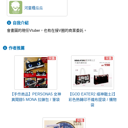
河童種瓜瓜
自我介紹
會畫圖的現任Vtuber，也有在接V圈的商業委託。
作者推薦
【手作商品】PERSONA5 女神
【GOD EATER2 噬神戰士2】
異聞錄5 MONA 拉鍊包 / 筆袋
彩色熱轉印不織布提袋 / 購物
袋