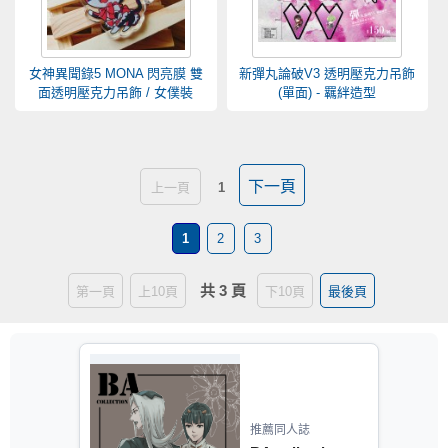
女神異聞錄5 MONA 閃亮膜 雙
新彈丸論破V3 透明壓克力吊飾
面透明壓克力吊飾 / 女僕裝
(單面) - 羈絆造型
下一頁
上一頁
1
1
2
3
共 3 頁
第一頁
上10頁
下10頁
最後頁
推薦同人誌