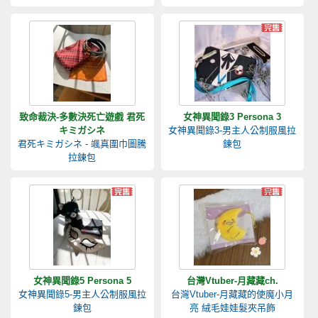
致命裁決-多數決死亡遊戲 君死
女神異聞錄3 Persona 3
キミガシネ
女神異聞錄3-男主人公制服風拉
君死キミガシネ - 颯真圍巾圖騰
鍊包
拉鍊包
女神異聞錄5 Persona 5
台灣Vtuber-月藏藏ch.
女神異聞錄5-男主人公制服風拉
台灣Vtuber-月藏藏的使魔小月
鍊包
亮 絨毛娃娃髮夾吊飾