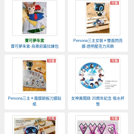
寶可夢朱紫
Persona三主女裝＊雙面閃亮
寶可夢朱紫-烏栗前篇拉鍊包
膜-透明壓克力吊飾
Persona三主＊霧膜銅板刀膜貼
女神異聞錄 20周年紀念 吸水杯
紙
墊