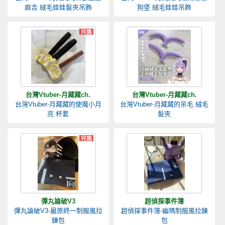
麻吉 絨毛娃娃髮夾吊飾
狗堡 絨毛娃娃吊飾
台灣Vtuber-月藏藏ch.
台灣Vtuber-月藏藏ch.
台灣Vtuber-月藏藏的使魔小月
台灣Vtuber-月藏藏的呆毛 絨毛
亮 杯套
髮夾
彈丸論破V3
超偵探事件簿
彈丸論破V3-最原終一制服風拉
超偵探事件簿-幽瑪制服風拉鍊
鍊包
包