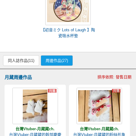
【初音ミク Lots of Laugh 】陶
瓷吸水杯墊
同人誌作品(11)
周邊作品(27)
月藏周邊作品
排序依照: 發售日期
台灣Vtuber-月藏藏ch.
台灣Vtuber-月藏藏ch.
台灣Vtuber-月藏藏的幹部慶慶
台灣Vtuber-月藏藏的粉絲形象