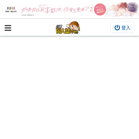
登入
BOOKY書集倉庫
同人作品
同人誌
同人周邊
同人數位作品
活動&消息
同人誌活動
最新消息
同人相關店家
宣傳&交流