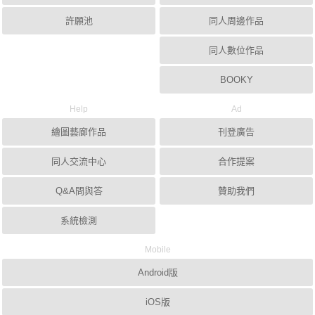
許願池
同人周邊作品
同人數位作品
BOOKY
Help
Ad
繪圖藝廊作品
刊登廣告
同人交流中心
合作提案
Q&A問與答
贊助我們
系統檢測
Mobile
Android版
iOS版