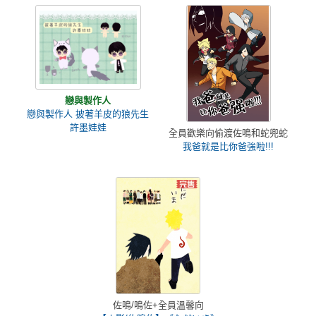
戀與製作人
戀與製作人 披著羊皮的狼先生
許墨娃娃
全員歡樂向偷渡佐鳴和蛇兜蛇
我爸就是比你爸強啦!!!
佐鳴/鳴佐+全員溫馨向