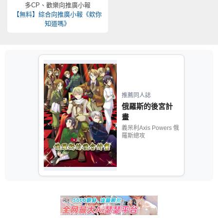
多CP、歡樂向推廣小報
【無料】綜合向推廣小報《欸你
知道嗎》
推薦同人誌
俄羅斯的後宮計
畫
義呆利Axis Powers 俄
羅斯總攻