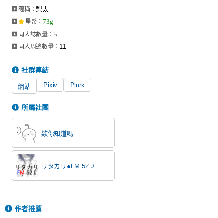
梨太
暱稱：
73g
星幣
：
5
同人誌數量：
11
同人周邊數量：
社群連結
Pixiv
Plurk
網站
所屬社團
欸你知道嗎
リタカリ●FM 52.0
作者推薦