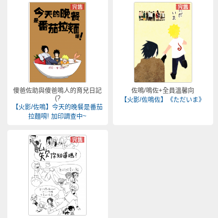
傻爸佐助與傻爸鳴人的育兒日記
佐鳴/鳴佐+全員溫馨向
(?
【火影/佐鳴佐】《ただいま》
【火影/佐鳴】今天的晚餐是番茄
拉麵唷! 加印調查中~