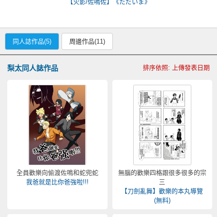
【火影/佐鳴佐】《ただいま》
同人誌作品(5)
周邊作品(11)
梨太同人誌作品
排序依照: 上傳發表日期
全員歡樂向偷渡佐鳴和蛇兜蛇
無腦的歡樂四格跟很多很多的宗
我爸就是比你爸強啦!!!
三
【刀劍亂舞】歡樂的本丸導覽
(無料)