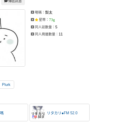
傳送訊息
梨太
暱稱：
73g
星幣
：
5
同人誌數量：
11
同人周邊數量：
Plurk
嗎
リタカリ●FM 52.0