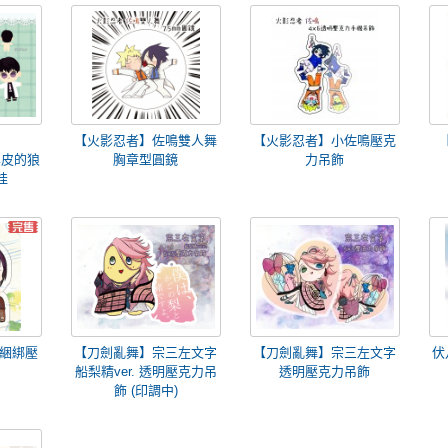
【火影忍者】佐鳴雙人舞
【火影忍者】小佐鳴壓克
羊皮的狼
胸章型圓鏡
力吊飾
娃
綑綁壓
【刀劍亂舞】宗三左文字
【刀劍亂舞】宗三左文字
伏
船梨精ver. 透明壓克力吊
透明壓克力吊飾
飾 (印調中)