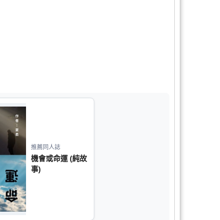
推薦同人誌
機會或命運 (純故
事)