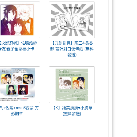
【火影忍者】佐鳴婚紗
【刀劍亂舞】宗三&長谷
(偽)親子全家福小卡
部 設計對白便條紙 (無料
發送)
八+佐鳴+msn3西蒙 方
【K】猿美擠擠♥小胸章
形胸章
(無料發送)