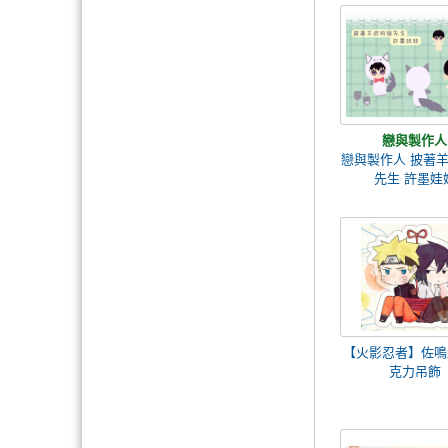
戀與製作人
戀與製作人 披著
先生 許墨娃
【火影忍者】佐鳴
克力吊飾