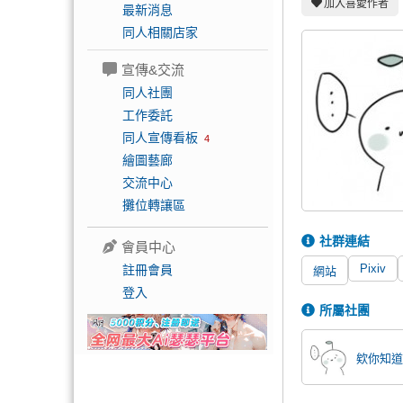
加入喜愛作者
最新消息
同人相關店家
宣傳&交流
同人社團
工作委託
同人宣傳看板
4
繪圖藝廊
交流中心
攤位轉讓區
社群連結
會員中心
Pixiv
註冊會員
網站
登入
所屬社團
欸你知道