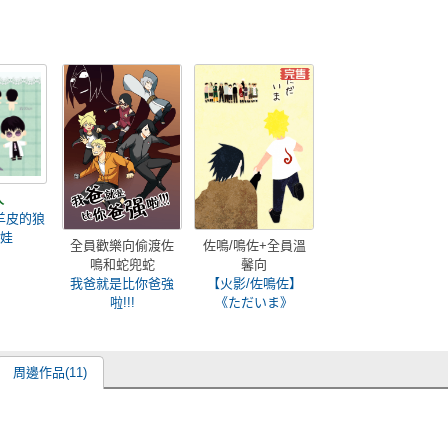
人
羊皮的狼
娃娃
全員歡樂向偷渡佐
佐鳴/鳴佐+全員溫
鳴和蛇兜蛇
馨向
我爸就是比你爸強
【火影/佐鳴佐】
啦!!!
《ただいま》
周邊作品(11)