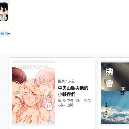
擠擠♥
推薦同人誌
中央山脈與他的
小夥伴們
板塊x中央山脈、颱風
x中央山脈