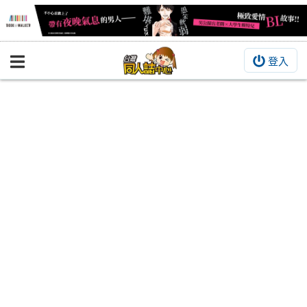
登入
BOOKY書集倉庫
同人作品
同人誌
同人周邊
同人數位作品
活動&消息
同人誌活動
最新消息
同人相關店家
宣傳&交流