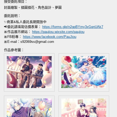
接受委託項目：
封面繪製、插圖插花、角色設計、夢圖
委託說明：
✨商業&私人委託長期開放中
📢委託請填寫估價表單：
https://forms.gle/n2gpBYmy3xGqnUAk7
🎀作品展示網站：
https://paujiou.wixsite.com/paujiou
🎀FB粉專：
https://www.facebook.com/PauJiou
🎀E-mail：
s92069ss@gmail.com
作品參考圖：