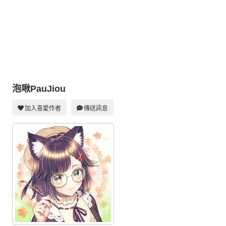
同人社團
工作委託
同人宣傳看板
繪圖藝廊
交流中心
泡啾PauJiou
攤位轉讓區
加入喜愛作者
傳送訊息
會員功能選單
會員中心
註冊會員
登入