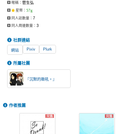
菅生弘
暱稱：
同人社團
57g
星幣
：
工作委託
7
同人誌數量：
3
同人周邊數量：
同人宣傳看板
社群連結
繪圖藝廊
Pixiv
Plurk
網站
交流中心
攤位轉讓區
所屬社團
會員功能選單
『沉默的嘶吼。』
會員中心
註冊會員
作者推薦
登入