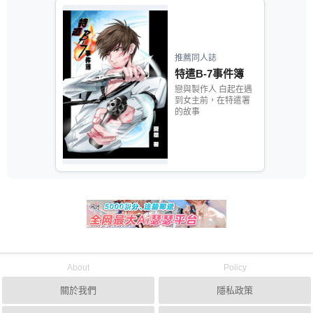
推薦同人誌
特遣B-7事件簿
戀與製作人 白起在遇
到女主前，在特遣署
的故事
About
Policy
關於我們
隱私政策