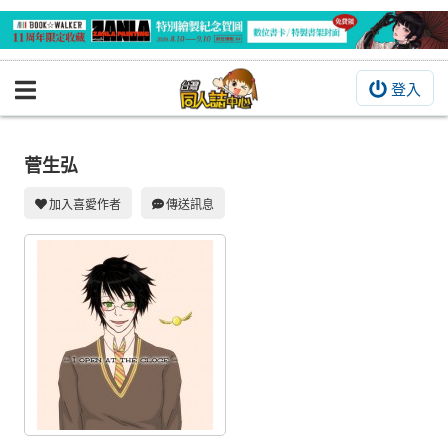
登入
BOOKY書集倉庫
同人作品
菅生弘
同人誌
加入喜愛作者
傳送訊息
同人周邊
同人數位作品
活動&消息
同人誌活動
最新消息
同人相關店家
宣傳&交流