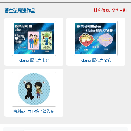
菅生弘周邊作品
排序依照: 發售日期
Klaine 壓克力卡套
Klaine 壓克力吊飾
哈利&石內卜鏡子鑰匙圈