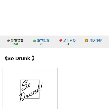
同人社團
工作委託
同人宣傳看板
繪圖藝廊
瀏覽次數
跟它說讚
加入喜愛
加入筆記
交流中心
+1
+1
1601
攤位轉讓區
《So Drunk!》
會員功能選單
會員中心
註冊會員
登入