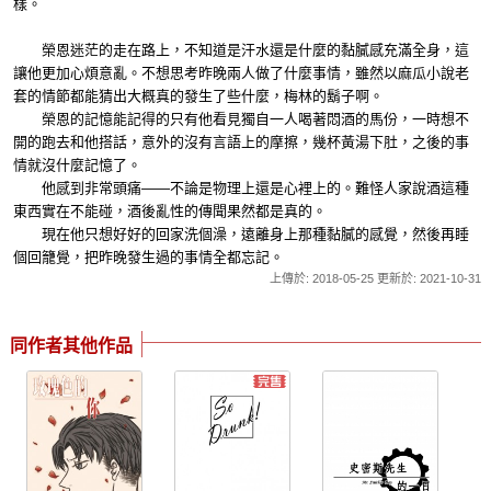
樣。
榮恩迷茫的走在路上，不知道是汗水還是什麼的黏膩感充滿全身，這
讓他更加心煩意亂。不想思考昨晚兩人做了什麼事情，雖然以麻瓜小說老
套的情節都能猜出大概真的發生了些什麼，梅林的鬍子啊。
榮恩的記憶能記得的只有他看見獨自一人喝著悶酒的馬份，一時想不
開的跑去和他搭話，意外的沒有言語上的摩擦，幾杯黃湯下肚，之後的事
情就沒什麼記憶了。
他感到非常頭痛——不論是物理上還是心裡上的。難怪人家說酒這種
東西實在不能碰，酒後亂性的傳聞果然都是真的。
現在他只想好好的回家洗個澡，遠離身上那種黏膩的感覺，然後再睡
個回籠覺，把昨晚發生過的事情全都忘記。
上傳於: 2018-05-25 更新於: 2021-10-31
同作者其他作品