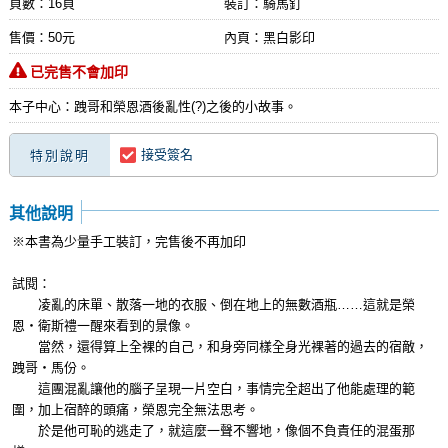
頁數：16頁
裝訂：騎馬釘
售價：50元
內頁：黑白影印
已完售不會加印
本子中心：跩哥和榮恩酒後亂性(?)之後的小故事。
接受簽名
特別說明
其他說明
※本書為少量手工裝訂，完售後不再加印
試閱：
凌亂的床單、散落一地的衣服、倒在地上的無數酒瓶……這就是榮
恩‧衛斯禮一醒來看到的景像。
當然，還得算上全裸的自己，和身旁同樣全身光裸著的過去的宿敵，
跩哥‧馬份。
這團混亂讓他的腦子呈現一片空白，事情完全超出了他能處理的範
圍，加上宿醉的頭痛，榮恩完全無法思考。
於是他可恥的逃走了，就這麼一聲不響地，像個不負責任的混蛋那