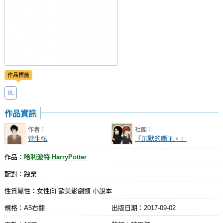
作品標籤
BL
作品資訊
作者：
社團：
菅生弘
『沉默的嘶吼。』
作品：
哈利波特 HarryPotter
配對：跩榮
性質屬性：女性向 歐美影劇類 小說本
規格：A5右翻
出版日期：
2017-09-02