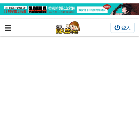
登入
BOOKY書集倉庫
同人作品
同人誌
同人周邊
同人數位作品
活動&消息
同人誌活動
最新消息
同人相關店家
宣傳&交流