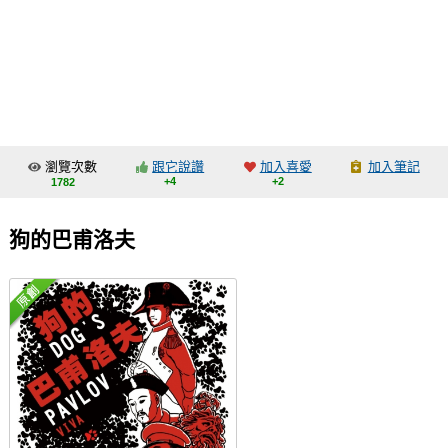
同人社團
工作委託
同人宣傳看板
繪圖藝廊
瀏覽次數
跟它說讚
加入喜愛
加入筆記
交流中心
+4
+2
1782
攤位轉讓區
狗的巴甫洛夫
會員功能選單
會員中心
註冊會員
登入