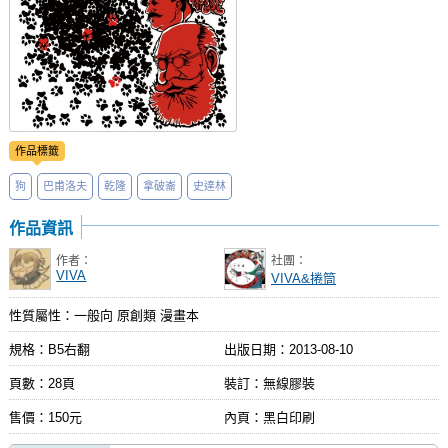
作品標籤
狗
巴甫洛夫
乾隆
拿破崙
史達林
作品資訊
作者：
社團：
VIVA
VIVA&捲筒
性質屬性：一般向 原創類 漫畫本
規格：B5右翻
出版日期：
2013-08-10
頁數：28頁
裝訂：無線膠裝
售價：150元
內頁：黑白印刷