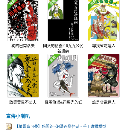
狗的巴甫洛夫
國父的精義2.6九九公民
尋找省電達人
新課綱
敢笑黃巢不丈夫
羅馬魚場&司馬光的缸
誰是省電達人
宣傳小喇叭
【精靈寶可夢】悠閒的~泡澡百變怪🛁 - 手工磁鐵模型