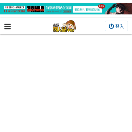
登入
BOOKY書集倉庫
同人作品
同人誌
同人周邊
同人數位作品
活動&消息
同人誌活動
最新消息
同人相關店家
宣傳&交流