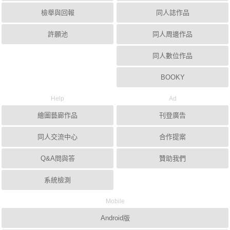
檢舉與回報
同人誌作品
許願池
同人周邊作品
同人數位作品
BOOKY
Help
Ad
繪圖藝廊作品
刊登廣告
同人交流中心
合作提案
Q&A問與答
贊助我們
系統檢測
Mobile
Android版