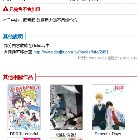
已完售不會加印
本子中心：臨帝臨;砂糖用力灑不用錢\^q^/
其他說明
部分內容收錄在Holiday中,
有興趣可移步至
http://www.doujin.com.tw/books/info/2491
上傳於: 2011-08-12 更新於: 2013-03-12
其他相關作品
DRRR!! colorful
Peaceful Days.
《混亂情報》