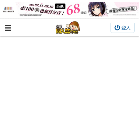
登入
BOOKY書集倉庫
同人作品
同人誌
同人周邊
同人數位作品
活動&消息
同人誌活動
最新消息
同人相關店家
宣傳&交流