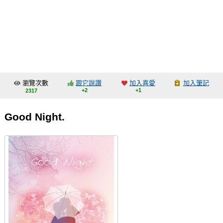
同人社團
工作委託
同人宣傳看板
繪圖藝廊
瀏覽次數
跟它說讚
加入喜愛
加入筆記
交流中心
+2
+1
2317
攤位轉讓區
Good Night.
會員功能選單
會員中心
註冊會員
登入