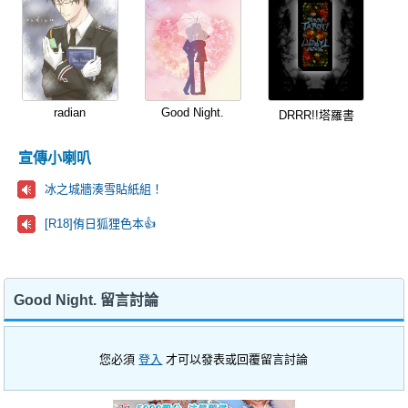
radian
Good Night.
DRRR!!塔羅書
宣傳小喇叭
冰之城牆湊雪貼紙組！
[R18]侑日狐狸色本👍
Good Night. 留言討論
您必須
登入
才可以發表或回覆留言討論