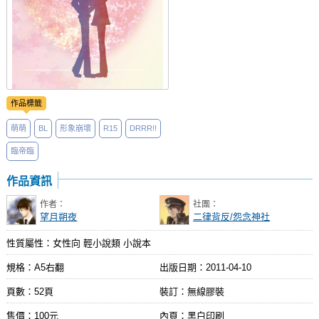
作品標籤
萌萌
BL
形象崩壞
R15
DRRR!!
臨帝臨
作品資訊
作者：
社團：
望月朔夜
二律背反/怨念神社
性質屬性：女性向 輕小說類 小說本
規格：A5右翻
出版日期：
2011-04-10
頁數：52頁
裝訂：無線膠裝
售價：100元
內頁：黑白印刷